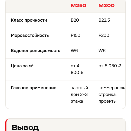
М250
М300
Класс прочности
B20
B22,5
Морозостойкость
F150
F200
Водонепроницаемость
W6
W6
Цена за м³
от 4
от 5 050 ₽
800 ₽
Главное применение
частный
коммерческая
дом 2–3
стройка,
этажа
проекты
Вывод