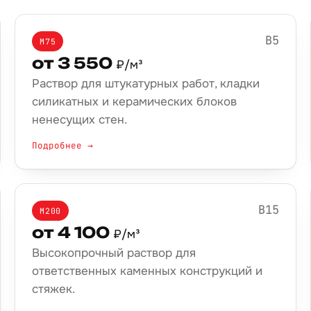
B5
М75
от 3 550
₽/м³
Раствор для штукатурных работ, кладки
силикатных и керамических блоков
ненесущих стен.
Подробнее →
B15
М200
от 4 100
₽/м³
Высокопрочный раствор для
ответственных каменных конструкций и
стяжек.