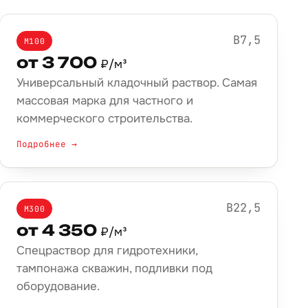
B7,5
М100
от 3 700
₽/м³
Универсальный кладочный раствор. Самая
массовая марка для частного и
коммерческого строительства.
Подробнее →
B22,5
М300
от 4 350
₽/м³
Спецраствор для гидротехники,
тампонажа скважин, подливки под
оборудование.