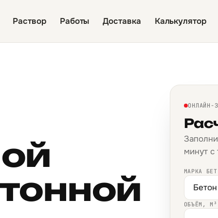
Раствор
Работы
Доставка
Калькулятор
ОНЛАЙН-
Рас
Заполни
ной
минут с
МАРКА БЕТ
тонной
ОБЪЁМ, М³