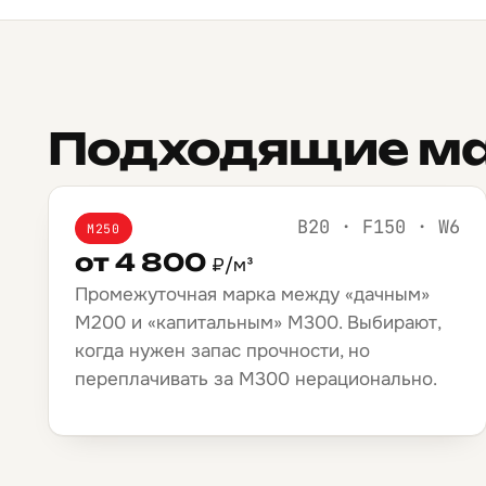
Подходящие ма
B20 · F150 · W6
М250
от 4 800
₽/м³
Промежуточная марка между «дачным»
М200 и «капитальным» М300. Выбирают,
когда нужен запас прочности, но
переплачивать за М300 нерационально.