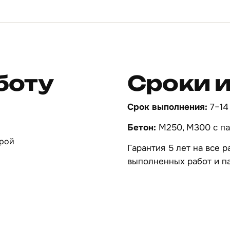
боту
Сроки 
Срок выполнения:
7–14
Бетон:
М250, М300 с па
урой
Гарантия 5 лет на все 
выполненных работ и па