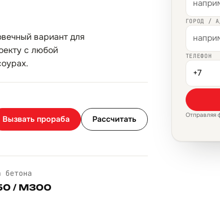
ГОРОД / А
овечный вариант для
оекту с любой
ТЕЛЕФОН
соурах.
Отправляя 
Вызвать прораба
Рассчитать
а бетона
0 / М300