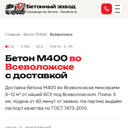
Бетонный завод
→
→
→
→
→
→
→
→
→
→
→
→
→
→
→
→
Производство бетона · Ленобласть
Главная
·
Бетон М400
·
Всеволожск
B30 · F300 · W10 · ПЛЕЧО 5 КМ
Бетон М400
во
Всеволожске
с доставкой
Доставка бетона М400 во Всеволожске миксерами
5–12 м³ от нашей БСУ под Всеволожском. Плечо 5
км, подача от 40 минут от заявки. На партию выдаём
паспорт качества по ГОСТ 7473-2010.
цена с доставкой