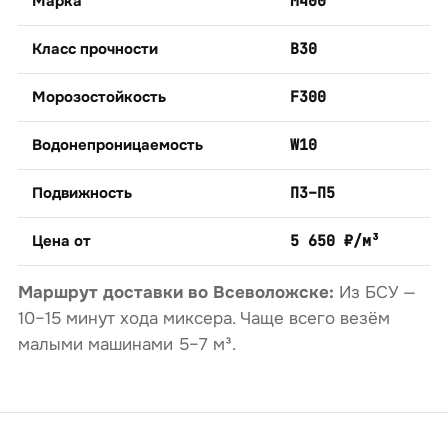
Марка
М400
Класс прочности
B30
Морозостойкость
F300
Водонепроницаемость
W10
Подвижность
П3–П5
Цена от
5 650 ₽/м³
Маршрут доставки во Всеволожске:
Из БСУ —
10–15 минут хода миксера. Чаще всего везём
малыми машинами 5–7 м³.