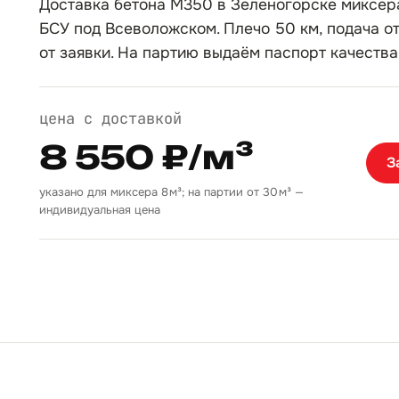
Доставка бетона М350 в Зеленогорске миксера
БСУ под Всеволожском. Плечо 50 км, подача от
от заявки. На партию выдаём паспорт качества
цена с доставкой
8 550 ₽/м³
З
указано для миксера 8 м³; на партии от 30 м³ —
индивидуальная цена