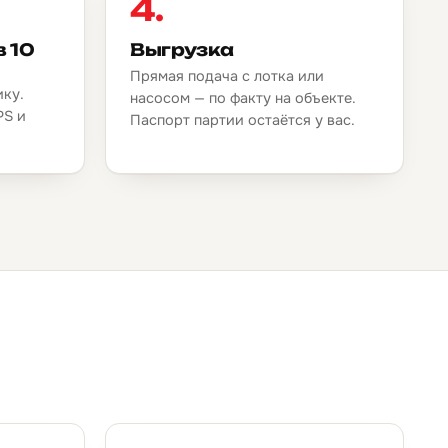
4.
в 10
Выгрузка
Прямая подача с лотка или
ику.
насосом — по факту на объекте.
PS и
Паспорт партии остаётся у вас.
.