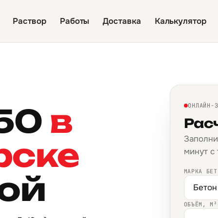
Раствор
Работы
Доставка
Калькулятор
350
в
ОНЛАЙН-
Рас
Заполни
рске
минут с
МАРКА БЕТ
кой
ОБЪЁМ, М³