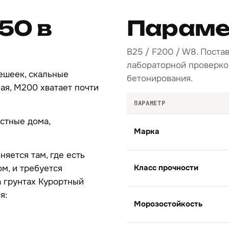
50 в
Параме
B25 / F200 / W8. Поста
лабораторной проверкой
ешеек, скальные
бетонирования.
ая, М200 хватает почти
ПАРАМЕТР
астные дома,
Марка
яется там, где есть
Класс прочности
м, и требуется
 грунтах Курортный
я:
Морозостойкость