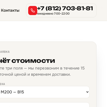
→
→
→
→
→
→
→
→
→
→
→
→
→
→
→
→
+7 (812) 703-81-81
Контакты
ежедневно 7:00–22:00
ЗАЯВКА
чёт стоимости
те три поля — мы перезвоним в течение 15
 точной ценой и временем доставки.
ОНА