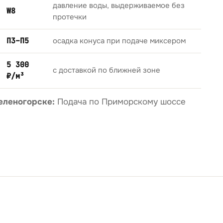
давление воды, выдерживаемое без
W8
протечки
П3–П5
осадка конуса при подаче миксером
5 300
с доставкой по ближней зоне
₽/м³
еленогорске:
Подача по Приморскому шоссе