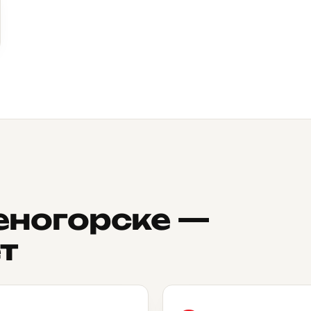
еногорске —
т