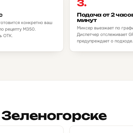
3.
с
Подача от 2 часо
минут
готовится конкретно ваш
Миксер выезжает по граф
по рецепту М350.
Диспетчер отслеживает G
ь ОТК.
предупреждает о подходе
 Зеленогорске