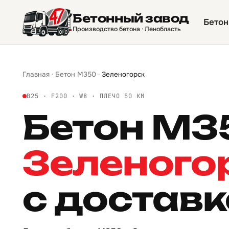
Бетонный завод
Бетон
Производство бетона · Ленобласть
Главная
·
Бетон М350
·
Зеленогорск
B25 · F200 · W8 · ПЛЕЧО 50 КМ
Бетон М
Зеленого
с достав