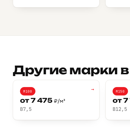
Другие марки в
→
М100
М150
от 7 475
от 7
₽/м³
B7,5
B12,5