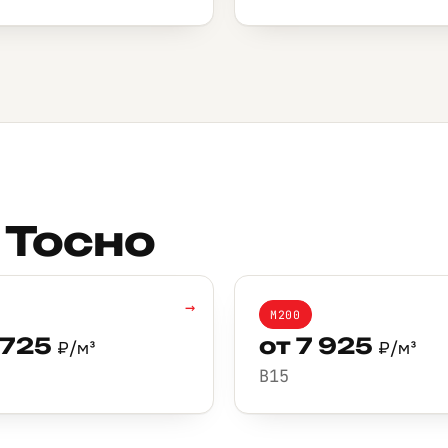
 Тосно
→
М200
 725
от 7 925
₽/м³
₽/м³
B15