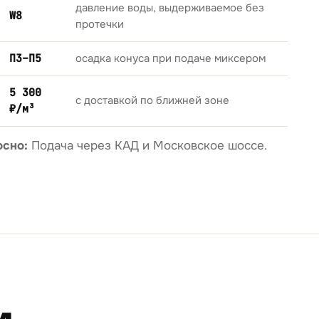
давление воды, выдерживаемое без
W8
протечки
П3–П5
осадка конуса при подаче миксером
5 300
с доставкой по ближней зоне
₽/м³
осно:
Подача через КАД и Московское шоссе.
м