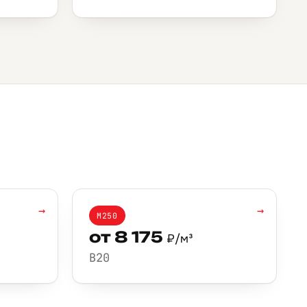
→
→
М250
от 8 175
₽/м³
B20