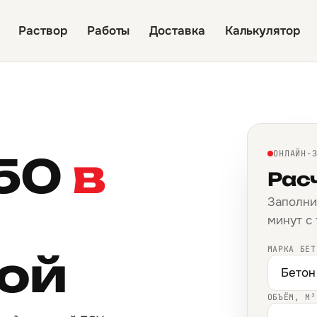
Раствор
Работы
Доставка
Калькулятор
350
в
ОНЛАЙН-
Рас
Заполни
минут с
МАРКА БЕТ
кой
ОБЪЁМ, М³