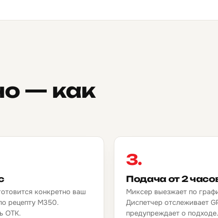
но — как
3.
с
Подача от 2 часо
готовится конкретно ваш
Миксер выезжает по граф
по рецепту М350.
Диспетчер отслеживает G
ь ОТК.
предупреждает о подходе