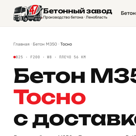
Бетонный завод
Бетон
Производство бетона · Ленобласть
Главная
·
Бетон М350
·
Тосно
B25 · F200 · W8 · ПЛЕЧО 56 КМ
Бетон М
Тосно
с достав