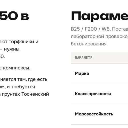
50 в
Параме
B25 / F200 / W8. Поста
лабораторной проверкой
ают торфяники и
бетонирования.
 — нужны
0.
ПАРАМЕТР
е комплексы.
Марка
яется там, где есть
м, и требуется
Класс прочности
 грунтах Тосненский
Морозостойкость