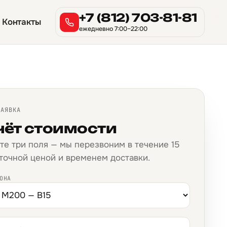
→
→
→
→
→
→
→
→
→
→
→
→
→
→
→
→
+7 (812) 703-81-81
Контакты
ежедневно 7:00–22:00
ЗАЯВКА
чёт стоимости
те три поля — мы перезвоним в течение 15
 точной ценой и временем доставки.
ОНА