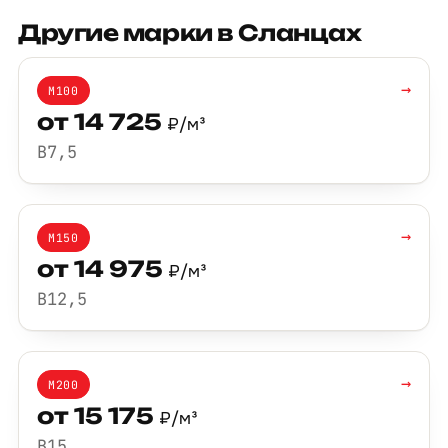
Другие марки в Сланцах
→
М100
от 14 725
₽/м³
B7,5
→
М150
от 14 975
₽/м³
B12,5
→
М200
от 15 175
₽/м³
B15