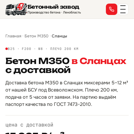
Бетонный завод
→
→
→
→
→
→
→
→
→
→
→
→
→
→
→
→
Производство бетона · Ленобласть
Главная
·
Бетон М350
·
Сланцы
B25 · F200 · W8 · ПЛЕЧО 200 КМ
Бетон М350
в Сланцах
с доставкой
Доставка бетона М350 в Сланцах миксерами 5–12 м³
от нашей БСУ под Всеволожском. Плечо 200 км,
подача от 5 часов от заявки. На партию выдаём
паспорт качества по ГОСТ 7473-2010.
цена с доставкой