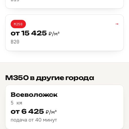
→
М250
от 15 425
₽/м³
B20
М350 в другие города
Всеволожск
5 км
от 6 425
₽/м³
подача от 40 минут