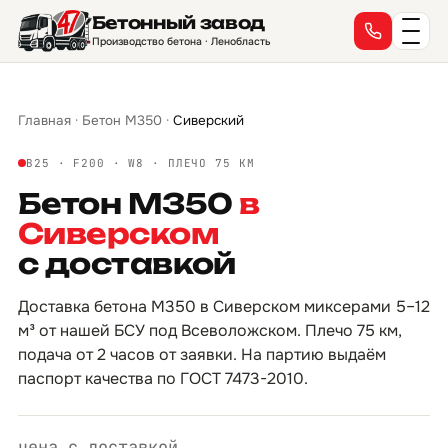
Бетонный завод
→
→
→
→
→
→
→
→
→
→
→
→
→
→
→
→
Производство бетона · Ленобласть
Главная
·
Бетон М350
·
Сиверский
B25 · F200 · W8 · ПЛЕЧО 75 КМ
Бетон М350
в
Сиверском
с доставкой
Доставка бетона М350 в Сиверском миксерами 5–12
м³ от нашей БСУ под Всеволожском. Плечо 75 км,
подача от 2 часов от заявки. На партию выдаём
паспорт качества по ГОСТ 7473-2010.
цена с доставкой