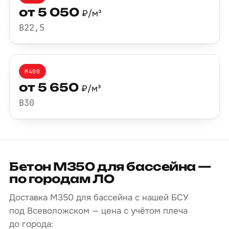
от 5 050
₽/м³
B22,5
М400
от 5 650
₽/м³
B30
Бетон М350 для бассейна —
по городам ЛО
Доставка М350 для бассейна с нашей БСУ
под Всеволожском — цена с учётом плеча
до города: