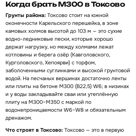
Когда брать М300 в Токсово
Грунты района:
Токсово стоит на южной
оконечности Карельского перешейка, в зоне
камовых холмов высотой до 103 м — это сухие
водно-ледниковые пески, которые хорошо
держат нагрузку, но между холмами лежат
котловины и берега озёр (Кавголовского,
Курголовского, Хепоярви) с торфом,
заболоченными суглинками и высокой грунтовой
водой. На песчаных вершинах достаточно ленты
или плиты на бетоне М300 (B22,5) W6; в низинах
и у воды закладывайте сваи или утеплённую
плиту на М300–М350 с маркой по
водонепроницаемости W6–W8 и обязательным
дренажом.
Что строят в Токсово:
Токсово — это в первую