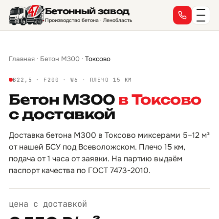
Бетонный завод
→
→
→
→
→
→
→
→
→
→
→
→
→
→
→
→
Производство бетона · Ленобласть
Главная
·
Бетон М300
·
Токсово
B22,5 · F200 · W6 · ПЛЕЧО 15 КМ
Бетон М300
в Токсово
с доставкой
Доставка бетона М300 в Токсово миксерами 5–12 м³
от нашей БСУ под Всеволожском. Плечо 15 км,
подача от 1 часа от заявки. На партию выдаём
паспорт качества по ГОСТ 7473-2010.
цена с доставкой