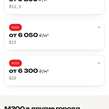
B12,5
→
М200
от 6 050
₽/м³
B15
→
М250
от 6 300
₽/м³
B20
М300 в другие города