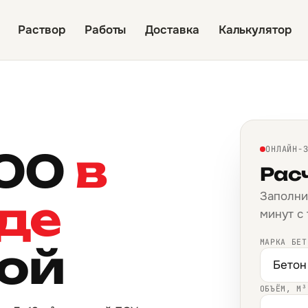
Раствор
Работы
Доставка
Калькулятор
300
в
ОНЛАЙН-
Рас
Заполни
де
минут с
МАРКА БЕТ
кой
ОБЪЁМ, М³