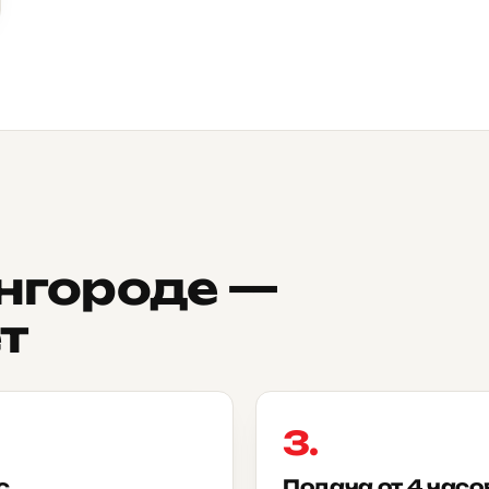
нгороде —
т
3.
с
Подача от 4 часо