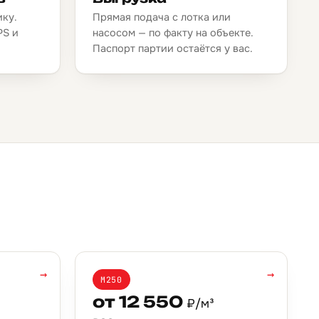
ику.
Прямая подача с лотка или
PS и
насосом — по факту на объекте.
.
Паспорт партии остаётся у вас.
→
→
М250
от 12 550
₽/м³