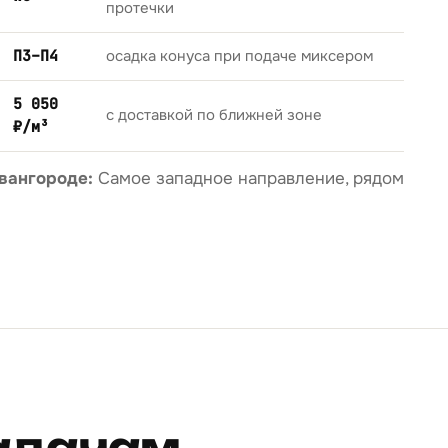
протечки
П3–П4
осадка конуса при подаче миксером
5 050
с доставкой по ближней зоне
₽/м³
вангороде:
Самое западное направление, рядом
задачам