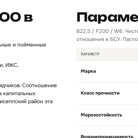
00 в
Параме
B22,5 / F200 / W6. Чис
отношения в БСУ. Паспо
льные и пойменные
ПАРАМЕТР
и, ИЖС,
Марка
рядчиков. Соотношение
Класс прочности
а капитальных
гисеппский район эта
Морозостойкость
Водонепроницаемость