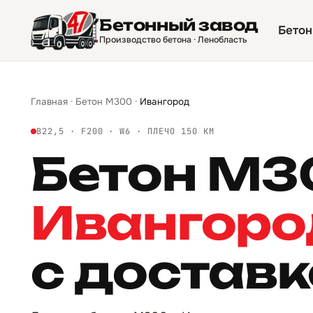
Бетонный завод
Бетон
Производство бетона · Ленобласть
Главная
·
Бетон М300
·
Ивангород
B22,5 · F200 · W6 · ПЛЕЧО 150 КМ
Бетон М
Ивангоро
с достав