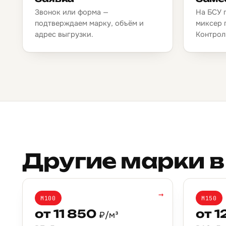
Звонок или форма —
На БСУ 
подтверждаем марку, объём и
миксер 
адрес выгрузки.
Контрол
Другие марки в
→
М100
М150
от 11 850
от 1
₽/м³