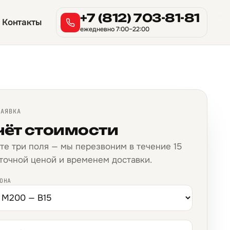
→
→
→
→
→
→
→
→
→
→
→
→
→
→
→
→
+7 (812) 703-81-81
Контакты
ежедневно 7:00–22:00
ЗАЯВКА
чёт стоимости
те три поля — мы перезвоним в течение 15
 точной ценой и временем доставки.
ОНА