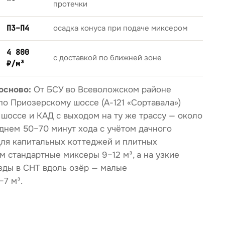
протечки
П3–П4
осадка конуса при подаче миксером
4 800
с доставкой по ближней зоне
₽/м³
осново:
От БСУ во Всеволожском районе
по Приозерскому шоссе (А-121 «Сортавала»)
шоссе и КАД с выходом на ту же трассу — около
еднем 50–70 минут хода с учётом дачного
Для капитальных коттеджей и плитных
 стандартные миксеры 9–12 м³, а на узкие
зды в СНТ вдоль озёр — малые
7 м³.