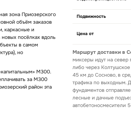
ная зона Приозерского
Подвижность
новной объём заказов
и, каркасные и
Цена от
в новых посёлках вдоль
объекты в самом
Маршрут доставки в С
тура), но
миксеры идут на север 
либо через Колтушское 
«капитальным» М300.
45 км до Сосново, в ср
реплачивать за М300
трафика по выходным. 
риозерский район эта
фундаментов отправляем
лесные и дачные подъе
автобетоносмесители 5–