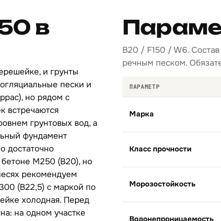
50 в
Параме
B20 / F150 / W6. Сост
речным песком. Обязате
ерешейке, и грунты
огляциальные пески и
ПАРАМЕТР
ррас), но рядом с
к встречаются
Марка
овнем грунтовых вод, а
льный фундамент
о достаточно
Класс прочности
бетоне М250 (B20), но
песях рекомендуем
Морозостойкость
00 (B22,5) с маркой по
ейке холодная. Перед
на: на одном участке
Водонепроницаемость