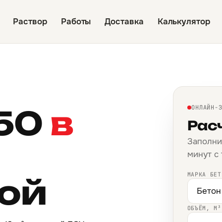
Раствор
Работы
Доставка
Калькулятор
50
в
ОНЛАЙН-
Рас
Заполни
минут с
МАРКА БЕТ
кой
ОБЪЁМ, М³