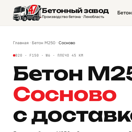
Бетонный завод
Бетон
Производство бетона · Ленобласть
Главная
·
Бетон М250
·
Сосново
B20 · F150 · W6 · ПЛЕЧО 45 КМ
Бетон М2
Сосново
с достав