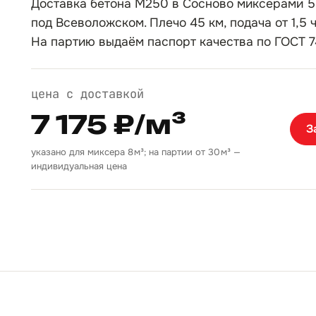
Доставка бетона М250 в Сосново миксерами 5
под Всеволожском. Плечо 45 км, подача от 1,5 ч
На партию выдаём паспорт качества по ГОСТ 7
цена с доставкой
7 175 ₽/м³
З
указано для миксера 8 м³; на партии от 30 м³ —
индивидуальная цена