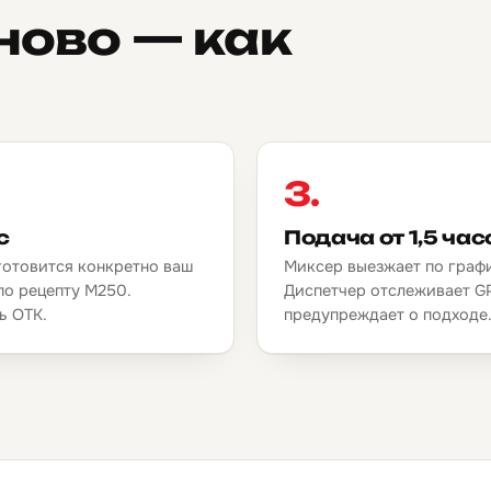
ново — как
3.
с
Подача от 1,5 час
готовится конкретно ваш
Миксер выезжает по граф
по рецепту М250.
Диспетчер отслеживает G
ь ОТК.
предупреждает о подходе