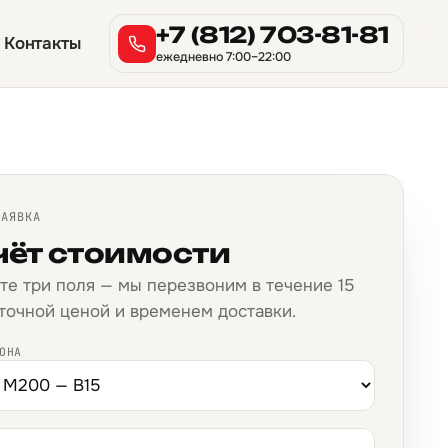
→
→
→
→
→
→
→
→
→
→
→
→
→
→
→
→
+7 (812) 703-81-81
Контакты
ежедневно 7:00–22:00
ЗАЯВКА
чёт стоимости
те три поля — мы перезвоним в течение 15
 точной ценой и временем доставки.
ОНА