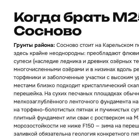
Когда брать М2
Сосново
Грунты района:
Сосново стоит на Карельском п
здесь крайне неоднородны: преобладают флюви
супеси (наследие ледника и древних озёрных те
многочисленными озёрами и в низинах вдоль ре
торфяники и заболоченные участки с высоким ур
местами близко подходит кристаллический ска
перешейка. На сухих песчаных площадках обычн
мелкозаглублённого ленточного фундамента на 
на торфяно-болотистых пятнах и пучинистых су
плитный фундамент или сваи с ростверком на М3
морозостойкости не ниже F150 — зима на переш
заливкой обязательна геология конкретного пят