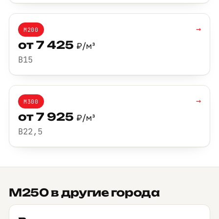
→
М200
от 7 425
₽/м³
B15
→
М300
от 7 925
₽/м³
B22,5
М250 в другие города