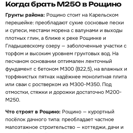
Когда брать М250 в Рощино
Грунты района:
Рощино стоит на Карельском
перешейке: преобладают сухие сосновые пески
и супеси, местами морена с валунами и выходы
плотных глин, а ближе к реке Рощинке и
Гладышевскому озеру — заболоченные участки с
торфом и высоким уровнем грунтовых вод. На
песчаном основании оптимален ленточный
фундамент с бетоном М300 (B22,5), на влажных и
торфянистых пятнах надёжнее монолитная плита
или сваи с ростверком из М300-М350. Под
отмостки, стяжки и дорожки достаточно М200-
М250.
Что строят в Рощино:
Рощино — курортный
посёлок дачного типа: преобладает частное
малоэтажное строительство — коттеджи, дачи и