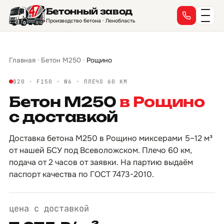
Бетонный завод
→
→
→
→
→
→
→
→
→
→
→
→
→
→
→
→
Производство бетона · Ленобласть
Главная
·
Бетон М250
·
Рощино
B20 · F150 · W6 · ПЛЕЧО 60 КМ
Бетон М250
в Рощино
с доставкой
Доставка бетона М250 в Рощино миксерами 5–12 м³
от нашей БСУ под Всеволожском. Плечо 60 км,
подача от 2 часов от заявки. На партию выдаём
паспорт качества по ГОСТ 7473-2010.
цена с доставкой