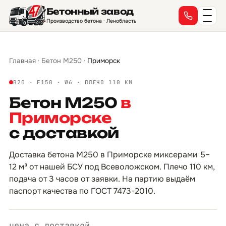
Бетонный завод
→
→
→
→
→
→
→
→
→
→
→
→
→
→
→
→
Производство бетона · Ленобласть
Главная
·
Бетон М250
·
Приморск
B20 · F150 · W6 · ПЛЕЧО 110 КМ
Бетон М250
в
Приморске
с доставкой
Доставка бетона М250 в Приморске миксерами 5–
12 м³ от нашей БСУ под Всеволожском. Плечо 110 км,
подача от 3 часов от заявки. На партию выдаём
паспорт качества по ГОСТ 7473-2010.
цена с доставкой