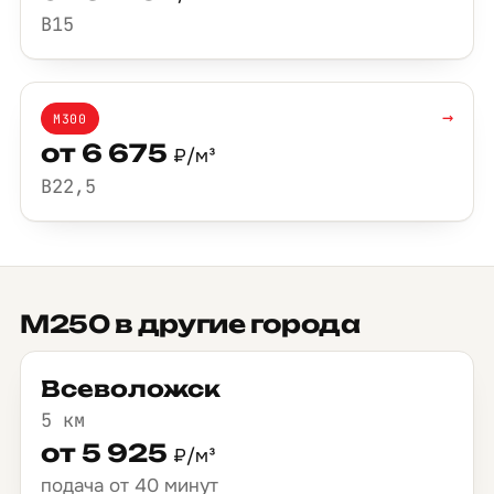
B15
→
М300
от 6 675
₽/м³
B22,5
М250 в другие города
Всеволожск
5 км
от 5 925
₽/м³
подача от 40 минут