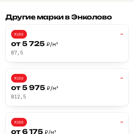
Другие марки в Энколово
→
М100
от 5 725
₽/м³
B7,5
→
М150
от 5 975
₽/м³
B12,5
→
М200
от 6 175
₽/м³