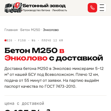
Бетонный завод
→
→
→
→
→
→
→
→
→
→
→
→
→
→
→
→
Производство бетона · Ленобласть
Главная
·
Бетон М250
·
Энколово
B20 · F150 · W6 · ПЛЕЧО 12 КМ
Бетон М250
в
Энколово
с доставкой
Доставка бетона М250 в Энколово миксерами 5–12
м³ от нашей БСУ под Всеволожском. Плечо 12 км,
подача от 55 минут от заявки. На партию выдаём
паспорт качества по ГОСТ 7473-2010.
цена с доставкой