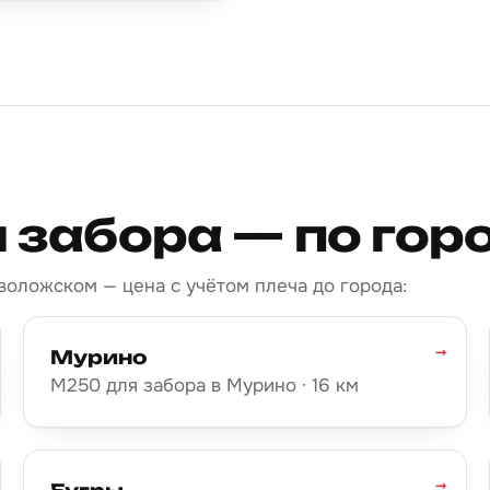
 забора — по го
воложском — цена с учётом плеча до города:
→
Мурино
М250 для забора в Мурино · 16 км
→