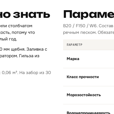
но знать
Параме
 или столбчатом
B20 / F150 / W6. Сост
ость, потому что
речным песком. Обязате
лый год.
ПАРАМЕТР
0 мм щебня. Заливка с
атором. Гильза из
Марка
 0,06 м³. На забор из 30
Класс прочности
Морозостойкость
Водонепроницаемость