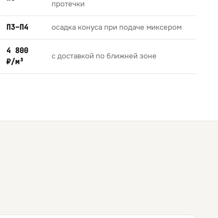
протечки
П3–П4
осадка конуса при подаче миксером
4 800
с доставкой по ближней зоне
₽/м³