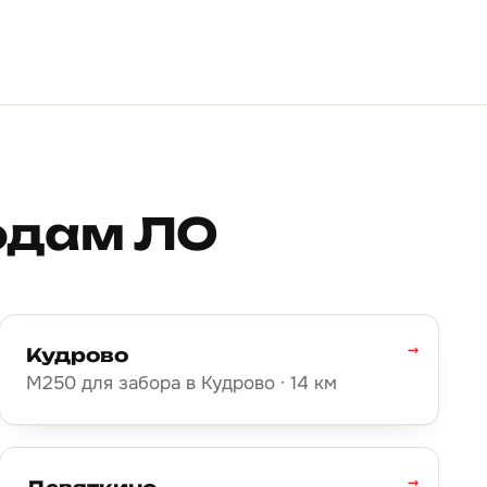
родам ЛО
→
Кудрово
М250 для забора в Кудрово · 14 км
→