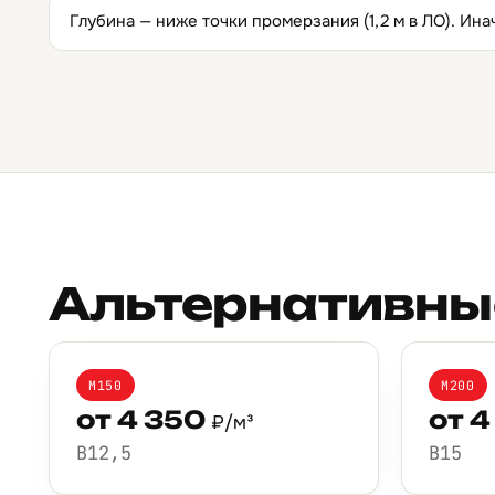
Глубина — ниже точки промерзания (1,2 м в ЛО). Ин
Альтернативны
М150
М200
от 4 350
от 4
₽/м³
B12,5
B15