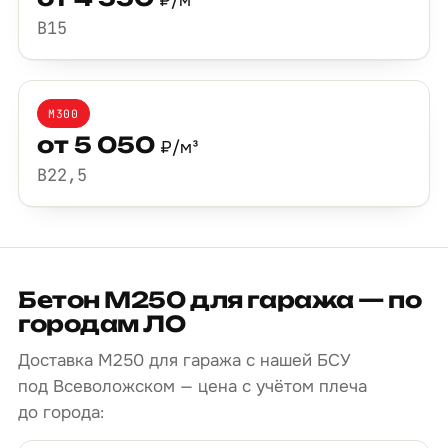
₽/м³
B15
М300
от 5 050
₽/м³
B22,5
Бетон М250 для гаража — по
городам ЛО
Доставка М250 для гаража с нашей БСУ
под Всеволожском — цена с учётом плеча
до города: