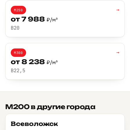
→
М250
от 7 988
₽/м³
B20
→
М300
от 8 238
₽/м³
B22,5
М200 в другие города
Всеволожск