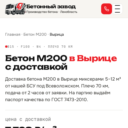
Бетонный завод
→
→
→
→
→
→
→
→
→
→
→
→
→
→
→
→
Производство бетона · Ленобласть
Главная
·
Бетон М200
·
Вырица
B15 · F100 · W4 · ПЛЕЧО 70 КМ
Бетон М200
в Вырице
с доставкой
Доставка бетона М200 в Вырице миксерами 5–12 м³
от нашей БСУ под Всеволожском. Плечо 70 км,
подача от 2 часов от заявки. На партию выдаём
паспорт качества по ГОСТ 7473-2010.
цена с доставкой