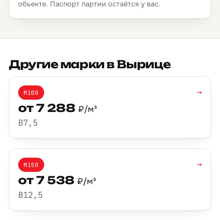
объекте. Паспорт партии остаётся у вас.
Другие марки в Вырице
→
М100
от 7 288
₽/м³
B7,5
→
М150
от 7 538
₽/м³
B12,5