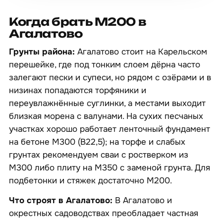
Когда брать М200 в
Агалатово
Грунты района:
Агалатово стоит на Карельском
перешейке, где под тонким слоем дёрна часто
залегают пески и супеси, но рядом с озёрами и в
низинах попадаются торфяники и
переувлажнённые суглинки, а местами выходит
близкая морена с валунами. На сухих песчаных
участках хорошо работает ленточный фундамент
на бетоне М300 (B22,5); на торфе и слабых
грунтах рекомендуем сваи с ростверком из
М300 либо плиту на М350 с заменой грунта. Для
подбетонки и стяжек достаточно М200.
Что строят в Агалатово:
В Агалатово и
окрестных садоводствах преобладает частная