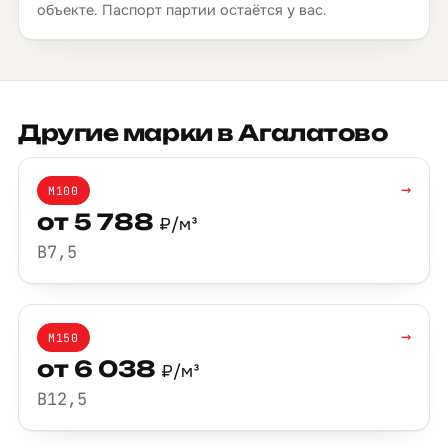
объекте. Паспорт партии остаётся у вас.
Другие марки в Агалатово
→
М100
от 5 788
₽/м³
B7,5
→
М150
от 6 038
₽/м³
B12,5