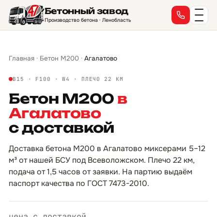
Бетонный завод
→
→
→
→
→
→
→
→
→
→
→
→
→
→
→
→
Производство бетона · Ленобласть
Главная
·
Бетон М200
·
Агалатово
B15 · F100 · W4 · ПЛЕЧО 22 КМ
Бетон М200
в
Агалатово
с доставкой
Доставка бетона М200 в Агалатово миксерами 5–12
м³ от нашей БСУ под Всеволожском. Плечо 22 км,
подача от 1,5 часов от заявки. На партию выдаём
паспорт качества по ГОСТ 7473-2010.
цена с доставкой