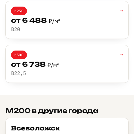
→
М250
от 6 488
₽/м³
B20
→
М300
от 6 738
₽/м³
B22,5
М200 в другие города
Всеволожск