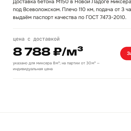
Доставка бетона М150 в Новой Ладоге миксера
под Всеволожском. Плечо 110 км, подача от 3 ч
выдаём паспорт качества по ГОСТ 7473-2010.
цена с доставкой
8 788 ₽/м³
З
указано для миксера 8 м³; на партии от 30 м³ —
индивидуальная цена