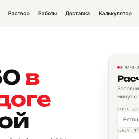
Раствор
Работы
Доставка
Калькулятор
50
в
ОНЛАЙН-
Рас
Заполни
доге
минут с
МАРКА БЕТ
кой
ОБЪЁМ, М³