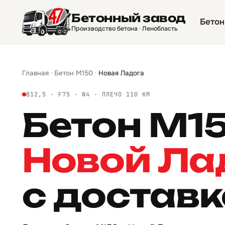
Бетонный завод
Бетон
Производство бетона · Ленобласть
Главная
·
Бетон М150
·
Новая Ладога
B12,5 · F75 · W4 · ПЛЕЧО 110 КМ
Бетон М1
Новой Ла
с достав