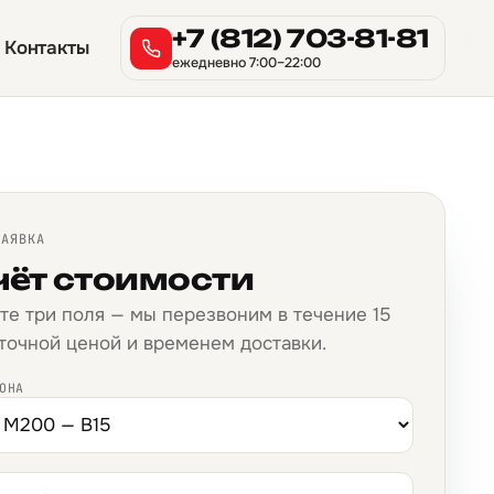
→
→
→
→
→
→
→
→
→
→
→
→
→
→
→
→
+7 (812) 703-81-81
Контакты
ежедневно 7:00–22:00
ЗАЯВКА
чёт стоимости
те три поля — мы перезвоним в течение 15
 точной ценой и временем доставки.
ОНА