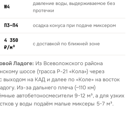
давление воды, выдерживаемое без
W4
протечки
П3–П4
осадка конуса при подаче миксером
4 350
с доставкой по ближней зоне
₽/м³
овой Ладоге:
Из Всеволожского района
скому шоссе (трасса Р-21 «Кола») через
с выходом на КАД и далее по «Коле» на восток
догу. Из-за дальнего плеча (~110 км)
мные автобетоносмесители 9-12 м³, а для узких
стков у воды подаём малые миксеры 5-7 м³.