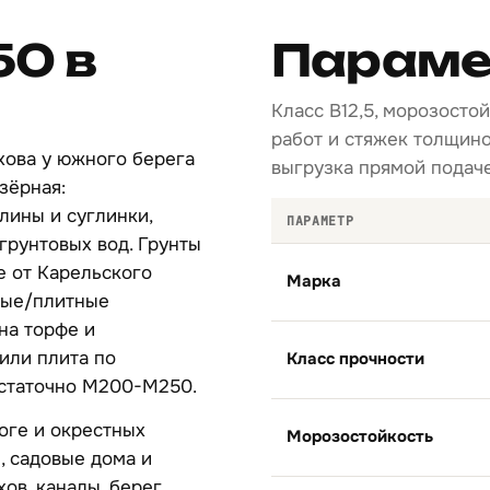
50 в
Параме
Класс B12,5, морозосто
работ и стяжек толщино
хова у южного берега
выгрузка прямой подаче
зёрная:
лины и суглинки,
ПАРАМЕТР
грунтовых вод. Грунты
е от Карельского
Марка
ные/плитные
на торфе и
или плита по
Класс прочности
остаточно М200-М250.
оге и окрестных
Морозостойкость
, садовые дома и
ов, каналы, берег