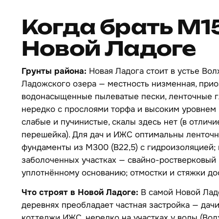
Когда брать М1
Новой Ладоге
Грунты района:
Новая Ладога стоит в устье Вол
Ладожского озера — местность низменная, прио
водонасыщенные пылеватые пески, ленточные г
нередко с прослоями торфа и высоким уровнем 
слабые и пучинистые, скалы здесь нет (в отличи
перешейка). Для дач и ИЖС оптимальны ленточ
фундаменты из М300 (B22,5) с гидроизоляцией; 
заболоченных участках — свайно-ростверковый 
уплотнённому основанию; отмостки и стяжки д
Что строят в Новой Ладоге:
В самой Новой Лад
деревнях преобладает частная застройка — дачи
коттеджи ИЖС, нередко на участках у воды (Волх