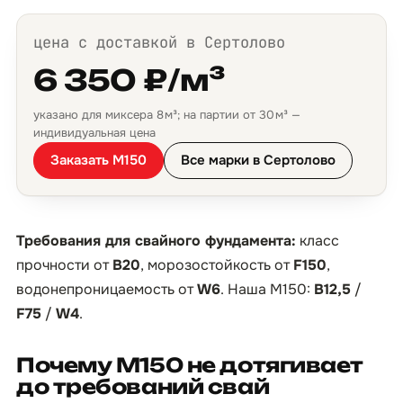
цена с доставкой в Сертолово
6 350 ₽/м³
указано для миксера 8 м³; на партии от 30 м³ —
индивидуальная цена
Заказать М150
Все марки в Сертолово
Требования для свайного фундамента:
класс
прочности от
B20
, морозостойкость от
F150
,
водонепроницаемость от
W6
. Наша М150:
B12,5
/
F75
/
W4
.
Почему М150 не дотягивает
до требований свай