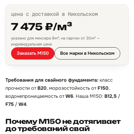
цена с доставкой в Никольском
7 475 ₽/м³
указано для миксера 8 м³; на партии от 30 м³ —
индивидуальная цена
Заказать М150
Все марки в Никольском
Требования для свайного фундамента:
класс
прочности от
B20
, морозостойкость от
F150
,
водонепроницаемость от
W6
. Наша М150:
B12,5
/
F75
/
W4
.
Почему М150 не дотягивает
до требований свай