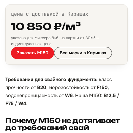
цена с доставкой в Киришах
10 850 ₽/м³
указано для миксера 8 м³; на партии от 30 м³ —
индивидуальная цена
Заказать М150
Все марки в Киришах
Требования для свайного фундамента:
класс
прочности от
B20
, морозостойкость от
F150
,
водонепроницаемость от
W6
. Наша М150:
B12,5
/
F75
/
W4
.
Почему М150 не дотягивает
до требований свай