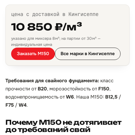
цена с доставкой в Кингисеппе
10 850 ₽/м³
указано для миксера 8 м³; на партии от 30 м³ —
индивидуальная цена
Заказать М150
Все марки в Кингисеппе
Требования для свайного фундамента:
класс
прочности от
B20
, морозостойкость от
F150
,
водонепроницаемость от
W6
. Наша М150:
B12,5
/
F75
/
W4
.
Почему М150 не дотягивает
до требований свай