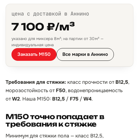
цена с доставкой в Аннино
7 100 ₽/м³
указано для миксера 8 м³; на партии от 30 м³ —
индивидуальная цена
Заказать М150
Все марки в Аннино
Требования для стяжки:
класс прочности от
B12,5
,
морозостойкость от
F50
, водонепроницаемость
от
W2
. Наша М150:
B12,5
/
F75
/
W4
.
М150 точно попадает в
требования к стяжке
Минимум для стяжки пола — класс B12,5,