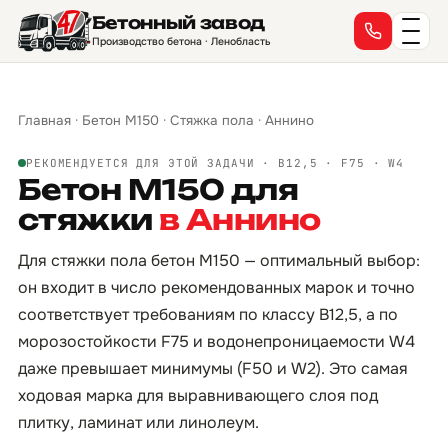
Бетонный завод
Производство бетона · Ленобласть
Главная
·
Бетон М150
·
Стяжка пола
·
Аннино
РЕКОМЕНДУЕТСЯ ДЛЯ ЭТОЙ ЗАДАЧИ · B12,5 · F75 · W4
Бетон М150 для
стяжки
в Аннино
Для стяжки пола бетон М150 — оптимальный выбор:
он входит в число рекомендованных марок и точно
соответствует требованиям по классу B12,5, а по
морозостойкости F75 и водонепроницаемости W4
даже превышает минимумы (F50 и W2). Это самая
ходовая марка для выравнивающего слоя под
плитку, ламинат или линолеум.