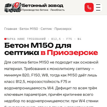
Бетонный завод
Производство бетона · Ленобласть
Главная
·
Бетон М150
·
Септик
·
Приозерск
МАРКА НИЖЕ ТРЕБОВАНИЙ · B12,5 · F75 · W4
Бетон М150 для
септика
в Приозерске
Для септика бетон М150 не подходит как основной
материал. Требования к монолитному септику —
минимум B20, F150, W8, тогда как М150 даёт лишь
класс B12,5, морозостойкость F75 и
водонепроницаемость W4. Дефицит по всем трём
ключевым параметрам, причём критичнее всего
недобор по водонепроницаемости: при W4 стенки