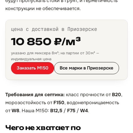
будут пропускать стоки в грунт, и герметичность
конструкции не обеспечивается.
цена с доставкой в Приозерске
10 850 ₽/м³
указано для миксера 8 м³; на партии от 30 м³ —
индивидуальная цена
Заказать М150
Все марки в Приозерске
Требования для септика:
класс прочности от
B20
,
морозостойкость от
F150
, водонепроницаемость
от
W8
. Наша М150:
B12,5
/
F75
/
W4
.
Чего не хватает по