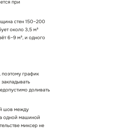
ается при
олщина стен 150–200
ует около 3,5 м³
ёт 6–9 м³, и одного
, поэтому график
о закладывать
недопустимо доливать
ый шов между
ча одной машиной
тельстве миксер не