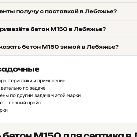
енты получу с поставкой в Лебяжье?
привезёте бетон М150 в Лебяжье?
казать бетон М150 зимой в Лебяжье?
садочные
арактеристики и применение
детально по задаче
ены по другим задачам этой марки
ье
— полный прайс
рки
 бетон М150 для септика в