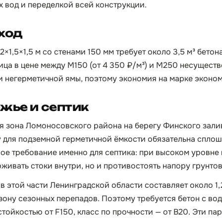
 вод и переделкой всей конструкции.
ход
×1,5×1,5 м со стенами 150 мм требует около 3,5 м³ бетон
ица в цене между М150 (от 4 350 ₽/м³) и М250 несущест
 негерметичной ямы, поэтому экономия на марке эконом
жье и септик
 зона Ломоносовского района на берегу Финского зали
у для подземной герметичной ёмкости обязательна спло
евое требование именно для септика: при высоком уровне
рживать стоки внутри, но и противостоять напору грунто
 этой части Ленинградской области составляет около 1,2
в зону сезонных перепадов. Поэтому требуется бетон с 
тойкостью от F150, класс по прочности — от B20. Эти п