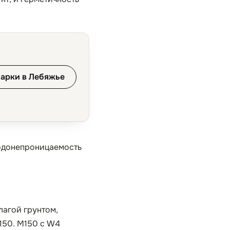
марки в Лебяжье
водонепроницаемость
лагой грунтом,
150. М150 с W4