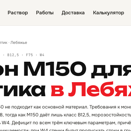
Раствор
Работы
Доставка
Калькулятор
птик
·
Лебяжье
Й · B12,5 · F75 · W4
он М150 дл
тика
в Леб
50 не подходит как основной материал. Требования к мо
, тогда как М150 даёт лишь класс B12,5, морозостойкость
W4. Дефицит по всем трём ключевым параметрам, причё
ницаемости: при W4 стенки будут пропускать стоки в гру