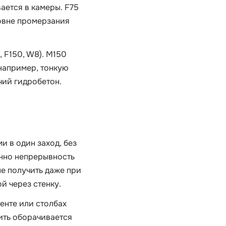
вается в камеры. F75
ровне промерзания
 F150, W8). М150
 например, тонкую
чий гидробетон.
и в один заход, без
енно непрерывность
не получить даже при
й через стенку.
ленте или столбах
мить оборачивается