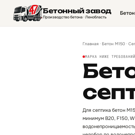
Бетонный завод
Бетон
Производство бетона · Ленобласть
Главная
·
Бетон М150
·
Се
МАРКА НИЖЕ ТРЕБОВАНИ
Бет
сеп
Для септика бетон М1
минимум B20, F150, W8
водонепроницаемость 
недобор по водонепро