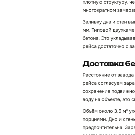
плотную структуру, ч
многократном замерза
Заливку дна и стен в
мм. Типовой двухкамер
бетона. Это укладывае
рейса достаточно с з
Доставка бе
Расстояние от завода 
рейса согласуем заран
сохранение подвижнос
воду на объекте, это
Объём около 3,5 м³ у
порциями. Дно и стен
предпочтительна. Зар