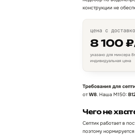
конструкции не обесп
цена с доставк
8 100 ₽
указано для миксера 8 м
индивидуальная цена
Требования для септи
от
W8
. Наша М150:
B1
Чего не хва
Септик работает в по
поэтому нормируется 