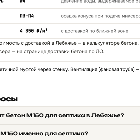
ть
W4
давление воды, выдерживаемое б
П3–П4
осадка конуса при подаче миксер
4 350 ₽/м³
с доставкой по ближней зоне
тоимость с доставкой в Лебяжье — в
калькуляторе бетона
.
сера — на странице
доставки бетона по ЛО
.
етичной муфтой через стенку. Вентиляция (фановая труба) —
росы
ит бетон М150 для септика в Лебяжье?
 М150 именно для септика?