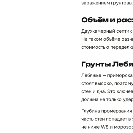
заражением грунтовых
Объём и рас
Двухкамерный септик 2
На таком объёме разн
стоимостью переделки
Грунты Лебя
Лебяжье — приморская
стоят высоко, поэтом
стен и дна. Это ключ
должна не только уде
Глубина промерзания в
часть стен попадает 
не ниже W8 и морозос