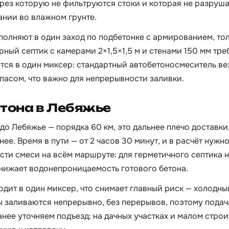
ерез которую не фильтруются стоки и которая не разруш
нии во влажном грунте.
ыполняют в один заход по подбетонке с армированием, т
ный септик с камерами 2×1,5×1,5 м и стенами 150 мм треб
тся в один миксер: стандартный автобетоносмеситель вез
апасом, что важно для непрерывности заливки.
тона в Лебяжье
до Лебяжье — порядка 60 км, это дальнее плечо доставки
ее. Время в пути — от 2 часов 30 минут, и в расчёт нужн
ти смеси на всём маршруте: для герметичного септика 
 снижает водонепроницаемость готового бетона.
ходит в один миксер, что снимает главный риск — холодн
ы заливаются непрерывно, без перерывов, поэтому пода
анее уточняем подъезд: на дачных участках и малом строи