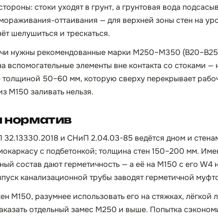
стороны: стоки уходят в грунт, а грунтовая вода подсасы
амораживания-оттаивания — для верхней зоны стен на у
нёт шелушиться и трескаться.
ачи нужны рекомендованные марки М250–М350 (B20–B25,
 на вспомогательные элементы вне контакта со стоками —
 толщиной 50–60 мм, которую сверху перекрывает рабо
из М150 заливать нельзя.
и норматив
 32.13330.2018 и СНиП 2.04.03-85 ведётся дном и стенам
мокаркасу с подбетонкой; толщина стен 150–200 мм. Им
ный состав дают герметичность — а её на М150 с его W4 
ыпуск канализационной трубы заводят герметичной муфто
ен М150, разумнее использовать его на стяжках, лёгкой 
 заказать отдельный замес М250 и выше. Попытка сэконо