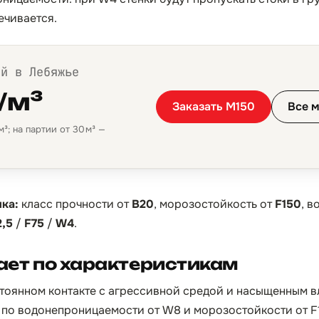
ечивается.
ой в Лебяжье
/м³
Заказать М150
Все 
³; на партии от 30 м³ —
ка:
класс прочности от
B20
, морозостойкость от
F150
, 
2,5
/
F75
/
W4
.
тает по характеристикам
стоянном контакте с агрессивной средой и насыщенным в
по водонепроницаемости от W8 и морозостойкости от F