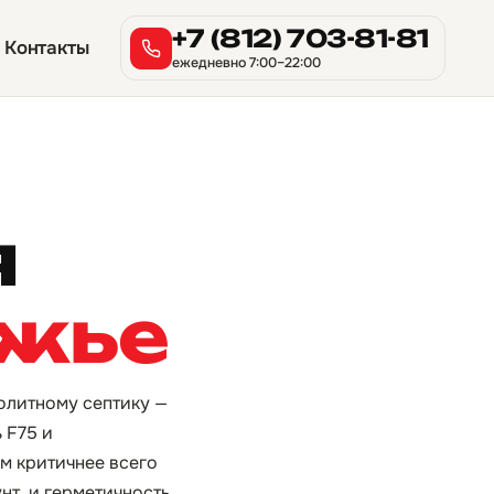
+7 (812) 703-81-81
Контакты
ежедневно 7:00–22:00
я
яжье
нолитному септику —
 F75 и
м критичнее всего
нт, и герметичность