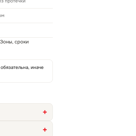
ез протечки
ом
 Зоны, сроки
 обязательна, иначе