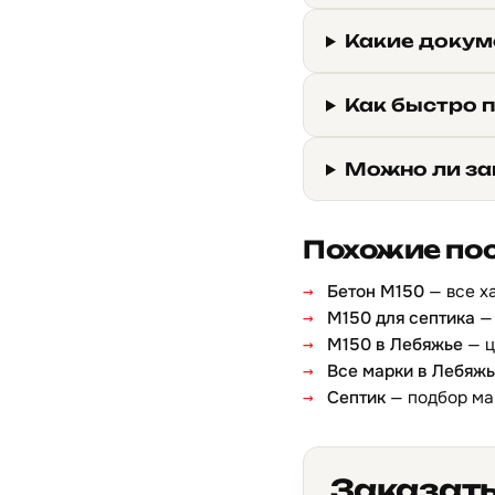
Какие докум
Как быстро 
Можно ли за
Похожие по
Бетон М150
— все х
М150 для септика
— 
М150 в Лебяжье
— ц
Все марки в Лебяж
Септик
— подбор ма
Заказать