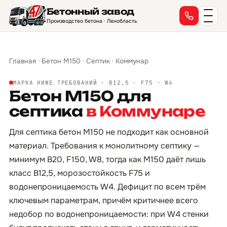
Бетонный завод
Производство бетона · Ленобласть
Главная
·
Бетон М150
·
Септик
·
Коммунар
МАРКА НИЖЕ ТРЕБОВАНИЙ · B12,5 · F75 · W4
Бетон М150 для
септика
в Коммунаре
Для септика бетон М150 не подходит как основной
материал. Требования к монолитному септику —
минимум B20, F150, W8, тогда как М150 даёт лишь
класс B12,5, морозостойкость F75 и
водонепроницаемость W4. Дефицит по всем трём
ключевым параметрам, причём критичнее всего
недобор по водонепроницаемости: при W4 стенки