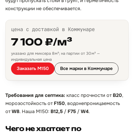
будут пропускать стоки в грунт, и герметичность
конструкции не обеспечивается.
цена с доставкой в Коммунаре
7 100 ₽/м³
указано для миксера 8 м³; на партии от 30 м³ —
индивидуальная цена
Заказать М150
Все марки в Коммунаре
Требования для септика:
класс прочности от
B20
,
морозостойкость от
F150
, водонепроницаемость
от
W8
. Наша М150:
B12,5
/
F75
/
W4
.
Чего не хватает по