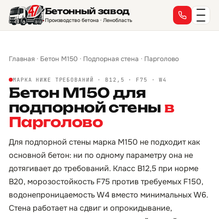
Бетонный завод
Производство бетона · Ленобласть
Главная
·
Бетон М150
·
Подпорная стена
·
Парголово
МАРКА НИЖЕ ТРЕБОВАНИЙ · B12,5 · F75 · W4
Бетон М150 для
подпорной стены
в
Парголово
Для подпорной стены марка М150 не подходит как
основной бетон: ни по одному параметру она не
дотягивает до требований. Класс B12,5 при норме
B20, морозостойкость F75 против требуемых F150,
водонепроницаемость W4 вместо минимальных W6.
Стена работает на сдвиг и опрокидывание,