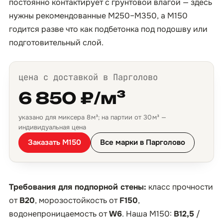
постоянно контактирует с грунтовой влагой — здесь
нужны рекомендованные М250–М350, а М150
годится разве что как подбетонка под подошву или
подготовительный слой.
цена с доставкой в Парголово
6 850 ₽/м³
указано для миксера 8 м³; на партии от 30 м³ —
индивидуальная цена
Заказать М150
Все марки в Парголово
Требования для подпорной стены:
класс прочности
от
B20
, морозостойкость от
F150
,
водонепроницаемость от
W6
. Наша М150:
B12,5
/