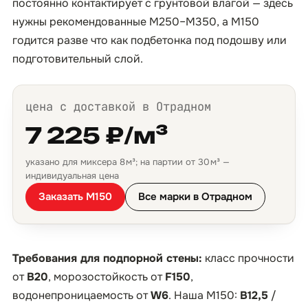
постоянно контактирует с грунтовой влагой — здесь
нужны рекомендованные М250–М350, а М150
годится разве что как подбетонка под подошву или
подготовительный слой.
цена с доставкой в Отрадном
7 225 ₽/м³
указано для миксера 8 м³; на партии от 30 м³ —
индивидуальная цена
Заказать М150
Все марки в Отрадном
Требования для подпорной стены:
класс прочности
от
B20
, морозостойкость от
F150
,
водонепроницаемость от
W6
. Наша М150:
B12,5
/