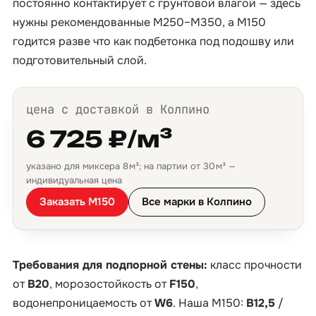
постоянно контактирует с грунтовой влагой — здесь
нужны рекомендованные М250–М350, а М150
годится разве что как подбетонка под подошву или
подготовительный слой.
цена с доставкой в Колпино
6 725 ₽/м³
указано для миксера 8 м³; на партии от 30 м³ —
индивидуальная цена
Заказать М150
Все марки в Колпино
Требования для подпорной стены:
класс прочности
от
B20
, морозостойкость от
F150
,
водонепроницаемость от
W6
. Наша М150:
B12,5
/