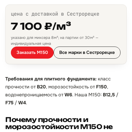
цена с доставкой в Сестрорецке
7 100 ₽/м³
указано для миксера 8 м³; на партии от 30 м³ —
индивидуальная цена
Заказать М150
Все марки в Сестрорецке
Требования для плитного фундамента:
класс
прочности от
B20
, морозостойкость от
F150
,
водонепроницаемость от
W6
. Наша М150:
B12,5
/
F75
/
W4
.
Почему прочности и
морозостойкости М150 не