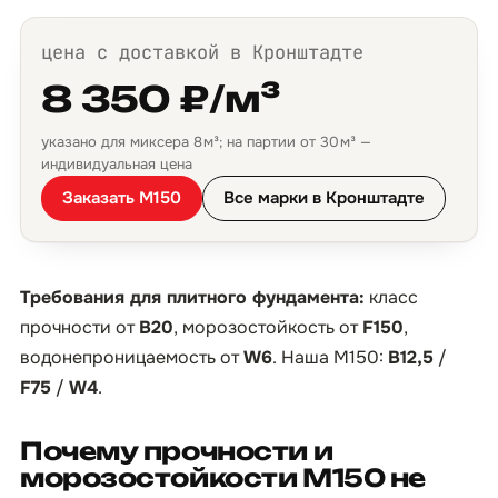
цена с доставкой в Кронштадте
8 350 ₽/м³
указано для миксера 8 м³; на партии от 30 м³ —
индивидуальная цена
Заказать М150
Все марки в Кронштадте
Требования для плитного фундамента:
класс
прочности от
B20
, морозостойкость от
F150
,
водонепроницаемость от
W6
. Наша М150:
B12,5
/
F75
/
W4
.
Почему прочности и
морозостойкости М150 не