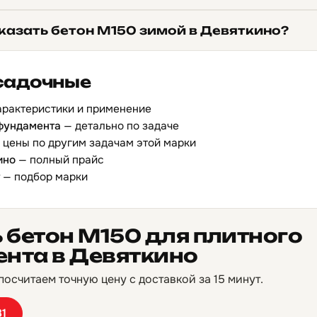
казать бетон М150 зимой в Девяткино?
садочные
арактеристики и применение
 фундамента
— детально по задаче
 цены по другим задачам этой марки
ино
— полный прайс
— подбор марки
 бетон М150 для плитного
нта в Девяткино
осчитаем точную цену с доставкой за 15 минут.
81