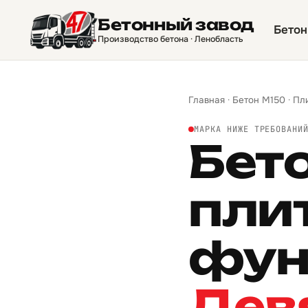
Бетонный завод
Бетон
Производство бетона · Ленобласть
Главная
·
Бетон М150
·
Пл
МАРКА НИЖЕ ТРЕБОВАНИ
Бет
пли
фун
Дев