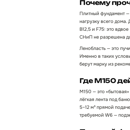
Почему проч
Плитный фундамент — 
нагрузку всего дома.
B12,5 и F75: это вдв
СНиП не разрешена д
Ленобласть — это пуч
Именно в таких услов
берут марку из реко
Где М150 де
М150 — это «бытовая» 
лёгкая лента под баню
5–12 м³ прямой подач
требуемой W6 — подзе