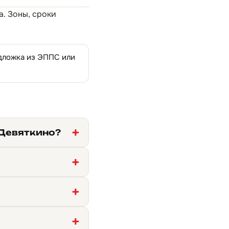
а
. Зоны, сроки
одложка из ЭППС или
 Девяткино?