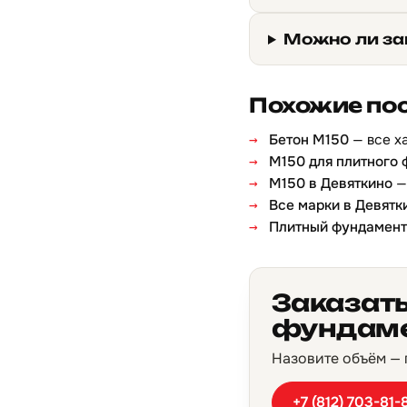
Можно ли за
Похожие по
Бетон М150
— все х
М150 для плитного
М150 в Девяткино
—
Все марки в Девятк
Плитный фундамент
Заказать
фундаме
Назовите объём — п
+7 (812) 703-81-