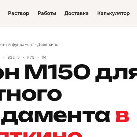
Раствор
Работы
Доставка
Калькулятор
итный фундамент
·
Девяткино
Й · B12,5 · F75 · W4
он М150 дл
тного
дамента
в
яткино