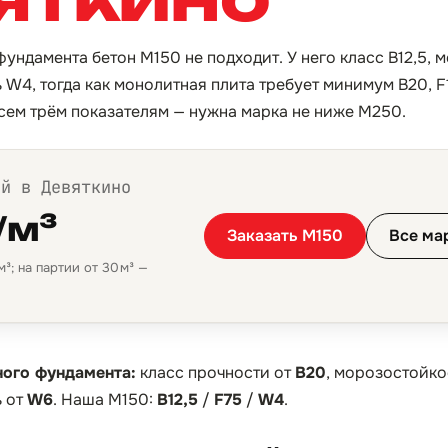
фундамента бетон М150 не подходит. У него класс B12,5, 
W4, тогда как монолитная плита требует минимум B20, F
всем трём показателям — нужна марка не ниже М250.
ой в Девяткино
/м³
Заказать М150
Все ма
³; на партии от 30 м³ —
ного фундамента:
класс прочности от
B20
, морозостойко
 от
W6
. Наша М150:
B12,5
/
F75
/
W4
.