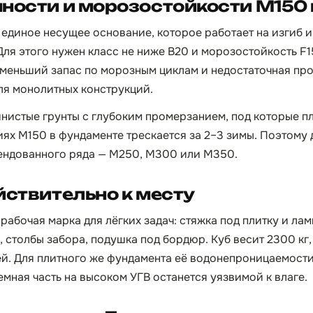
ности и морозостойкости М150 
единое несущее основание, которое работает на изгиб и 
 Для этого нужен класс не ниже B20 и морозостойкость F
ое меньший запас по морозным циклам и недостаточная про
ля монолитных конструкций.
инистые грунты с глубоким промерзанием, под которые пл
иях М150 в фундаменте трескается за 2–3 зимы. Поэтому
мендованного ряда — М250, М300 или М350.
йствительно к месту
рабочая марка для лёгких задач: стяжка под плитку и ла
, столбы забора, подушка под бордюр. Куб весит 2300 кг
ей. Для плитного же фундамента её водонепроницаемост
мная часть на высоком УГВ останется уязвимой к влаге.