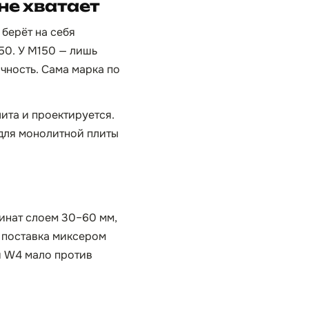
не хватает
берёт на себя
150. У М150 — лишь
чность. Сама марка по
ита и проектируется.
 для монолитной плиты
минат слоем 30–60 мм,
, поставка миксером
и W4 мало против