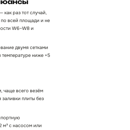
 нюансы
 как раз тот случай,
 по всей площади и не
емости W6–W8 и
ование двумя сетками
и температуре ниже +5
, чаще всего везём
я заливки плиты без
нспортную
2 м³ с насосом или