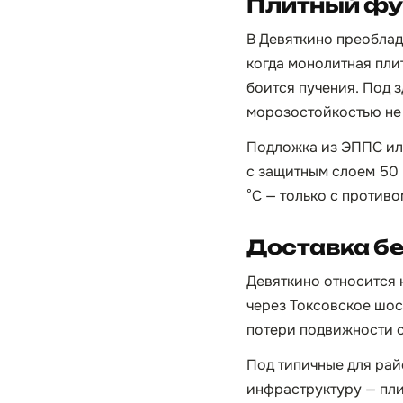
Плитный фун
В Девяткино преоблад
когда монолитная пли
боится пучения. Под
морозостойкостью не
Подложка из ЭППС или
с защитным слоем 50 
°C — только с против
Доставка бе
Девяткино относится 
через Токсовское шосс
потери подвижности 
Под типичные для рай
инфраструктуру — пли