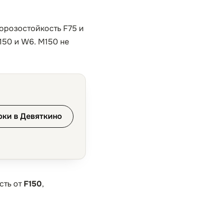
морозостойкость F75 и
150 и W6. М150 не
рки в Девяткино
сть от
F150
,