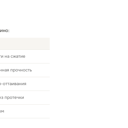
ино:
и на сжатие
нная прочность
я-оттаивания
ез протечки
ом