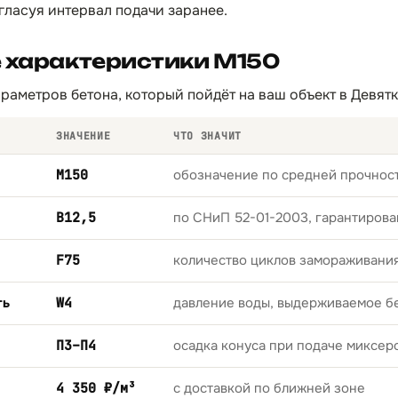
гласуя интервал подачи заранее.
 характеристики М150
раметров бетона, который пойдёт на ваш объект в Девятк
ЗНАЧЕНИЕ
ЧТО ЗНАЧИТ
М150
обозначение по средней прочност
B12,5
по СНиП 52-01-2003, гарантирова
F75
количество циклов замораживани
ть
W4
давление воды, выдерживаемое б
П3–П4
осадка конуса при подаче миксер
4 350 ₽/м³
с доставкой по ближней зоне