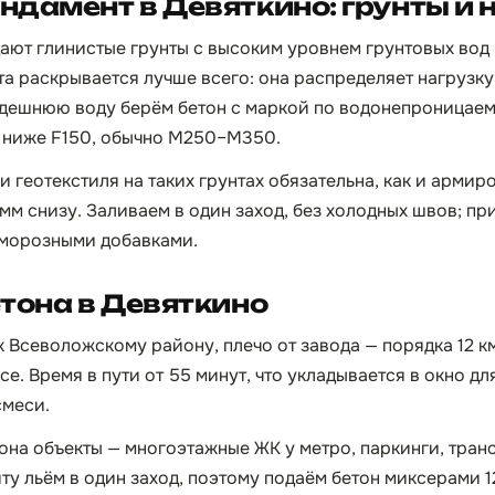
дамент в Девяткино: грунты и
ают глинистые грунты с высоким уровнем грунтовых вод —
та раскрывается лучше всего: она распределяет нагрузку
 здешнюю воду берём бетон с маркой по водонепроница
 ниже F150, обычно М250–М350.
 геотекстиля на таких грунтах обязательна, как и армир
мм снизу. Заливаем в один заход, без холодных швов; пр
оморозными добавками.
тона в Девяткино
к Всеволожскому району, плечо от завода — порядка 12 км
е. Время в пути от 55 минут, что укладывается в окно дл
смеси.
она объекты — многоэтажные ЖК у метро, паркинги, тра
ту льём в один заход, поэтому подаём бетон миксерами 1