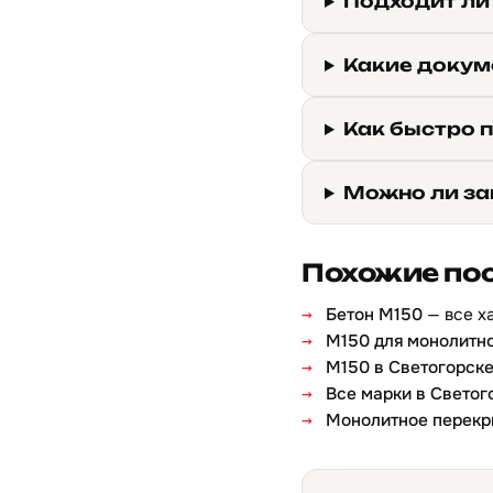
Подходит ли
Какие докум
Как быстро п
Можно ли за
Похожие по
Бетон М150
— все х
М150 для монолитн
М150 в Светогорск
Все марки в Светог
Монолитное перекр