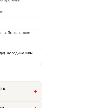
ез протечки
ом
она
. Зоны, сроки
оду). Холодные швы
я в