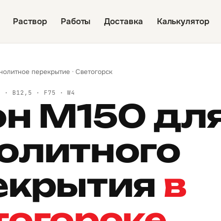
Раствор
Работы
Доставка
Калькулятор
нолитное перекрытие
·
Светогорск
Й · B12,5 · F75 · W4
он М150 дл
олитного
екрытия
в
тогорске