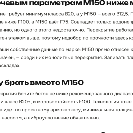
ючевым параметрам М150 ниже
е требует минимум класса B20, а у М150 — всего B12,5.
 не ниже F100, а М150 даёт F75. Совпадает только водон
анию, но одного этого недостаточно. Перекрытие работае
стен этажом выше, поэтому недобор по прочности здесь к
аши собственные данные по марке: М150 прямо отнесён к
значен, — среди них монолитные перекрытия. Заливать пл
аскладах.
 брать вместо М150
екрытия берите бетон не ниже рекомендованного диапаз
и класс B20+, и морозостойкость F100. Технология тоже 
ка идёт по проектному армокаркасу, минимальная толщина
т насосом, а виброуплотнение обязательно.