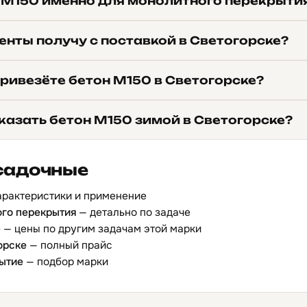
 М150 именно для монолитного перекрыти
енты получу с поставкой в Светогорске?
ривезёте бетон М150 в Светогорске?
казать бетон М150 зимой в Светогорске?
садочные
арактеристики и применение
ого перекрытия
— детально по задаче
е
— цены по другим задачам этой марки
орске
— полный прайс
ытие
— подбор марки