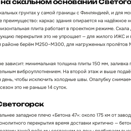
на скальном основании Светог
скальных грунтах у самой границы с Финляндией, и для м
е преимущество: каркас здания опирается на надёжное 
ризонтальная плита работает в проектном режиме. Скала
рукцию перекрытия это не упрощает — для жилого ИЖС 
м районе берём М250–М300, для нагруженных пролётов М
 не зависит: минимальная толщина плиты 150 мм, заливка
ельным виброуплотнением. На второй этаж и выше подаё
н день, чтобы исключить холодные швы. Опалубку снимае
сезон это не раньше 14 суток.
Светогорск
льнее западное плечо «Бетона 47»: около 175 км от завода
монолитного перекрытия время доставки критично — бето
поэтому такой рейс мы согласуем за день: подбираем вые