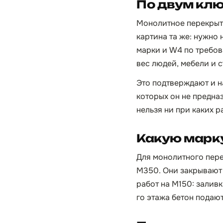
По двум кл
Монолитное перекрыти
картина та же: нужно
марки и W4 по требов
вес людей, мебели и 
Это подтверждают и н
которых он не предна
нельзя ни при каких р
Какую марку
Для монолитного пер
М350. Они закрывают 
работ на М150: залив
го этажа бетон подаю