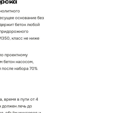
орска
онолитного
несущее основание без
 держит бетон любой
и придорожного
350, класс не ниже
 по проектному
м бетон насосом,
м после набора 70%
, время в пути от 4
н должен лечь до
зд, объём миксеров и