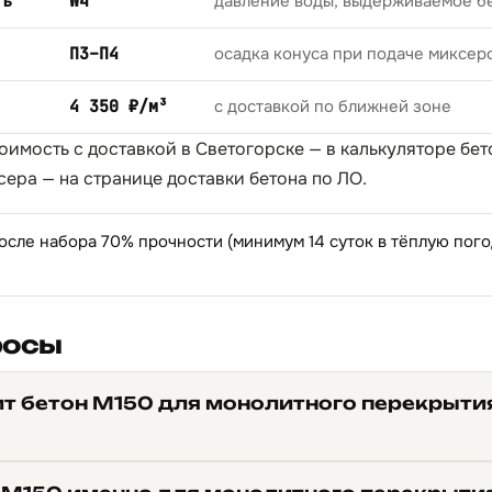
ть
W4
давление воды, выдерживаемое б
П3–П4
осадка конуса при подаче миксер
4 350 ₽/м³
с доставкой по ближней зоне
тоимость с доставкой в Светогорске — в
калькуляторе бет
сера — на странице
доставки бетона по ЛО
.
осле набора 70% прочности (минимум 14 суток в тёплую пог
росы
ит бетон М150 для монолитного перекрыти