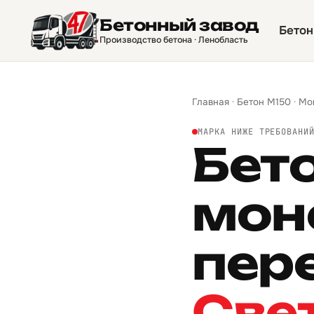
Бетонный завод
Бетон
Производство бетона · Ленобласть
Главная
·
Бетон М150
·
Мо
МАРКА НИЖЕ ТРЕБОВАНИ
Бет
мон
пер
Све