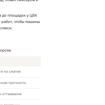
а до площадок у ЦБК
т работ, чтобы машины
 смеси.
орске:
и на сжатие
нная прочность
я-оттаивания