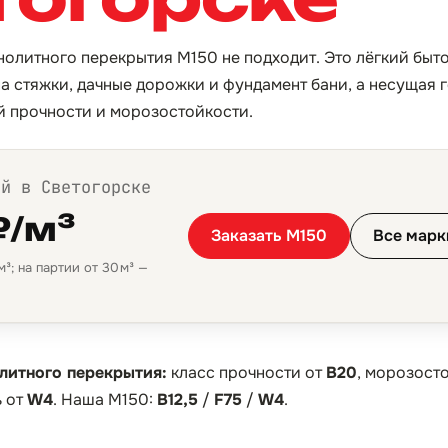
онолитного перекрытия М150 не подходит. Это лёгкий быт
на стяжки, дачные дорожки и фундамент бани, а несущая 
й прочности и морозостойкости.
ой в Светогорске
₽/м³
Заказать М150
Все марк
³; на партии от 30 м³ —
литного перекрытия:
класс прочности от
B20
, морозост
 от
W4
. Наша М150:
B12,5
/
F75
/
W4
.