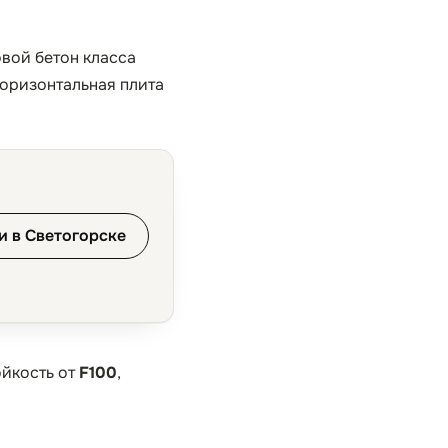
овой бетон класса
горизонтальная плита
и в Светогорске
ойкость от
F100
,