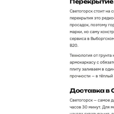
Перекрытие 
Светогорск стоит на 
перекрытия это редко
просадок, поэтому го
марки, но саму конст
сервиса в Выборгско
B20.
Технология от грунта
армокаркасу с обязат
плиту заливаем в оди
прочности — в тёплый 
Доставка в 
Светогорск — самое да
часов 30 минут. Для 
начала схватывания, 