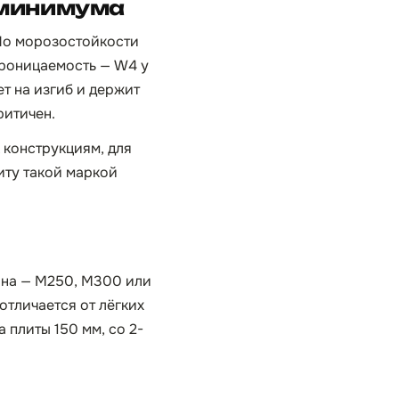
 минимума
 По морозостойкости
епроницаемость — W4 у
т на изгиб и держит
ритичен.
 конструкциям, для
иту такой маркой
она — М250, М300 или
отличается от лёгких
 плиты 150 мм, со 2-