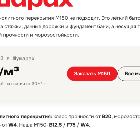
онолитного перекрытия М150 не подходит. Это лёгкий быт
на стяжки, дачные дорожки и фундамент бани, а несущая 
й прочности и морозостойкости.
ой в Шушарах
/м³
Заказать М150
Все м
³; на партии от 30 м³ —
литного перекрытия:
класс прочности от
B20
, морозост
 от
W4
. Наша М150:
B12,5
/
F75
/
W4
.