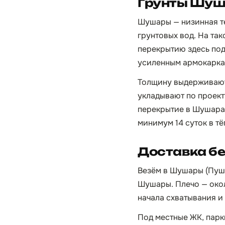
Грунты Шуш
Шушары — низинная т
грунтовых вод. На та
перекрытию здесь по
усиленным армокаркас
Толщину выдерживают о
укладывают по проект
перекрытие в Шушарах
минимум 14 суток в тё
Доставка б
Везём в Шушары (Пушк
Шушары. Плечо — около
начала схватывания и
Под местные ЖК, парк