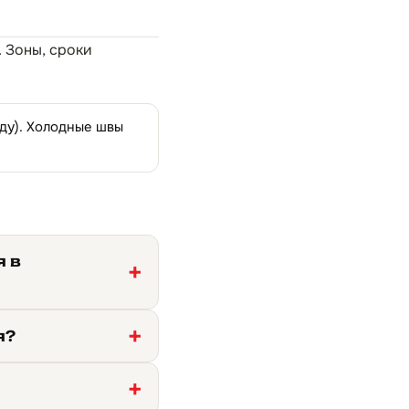
. Зоны, сроки
оду). Холодные швы
я в
я?