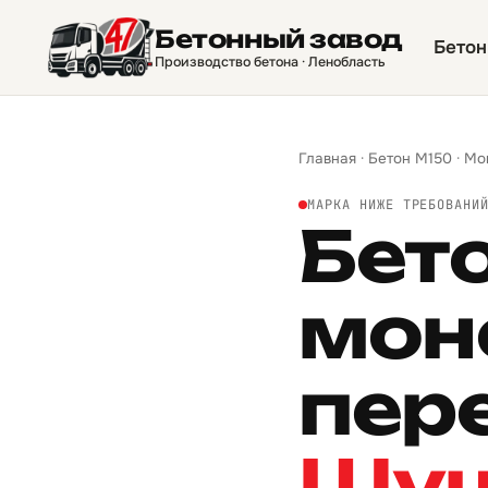
Бетонный завод
Бетон
Производство бетона · Ленобласть
Главная
·
Бетон М150
·
Мо
МАРКА НИЖЕ ТРЕБОВАНИ
Бет
мон
пер
Шу