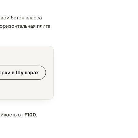
овой бетон класса
горизонтальная плита
арки в Шушарах
ойкость от
F100
,