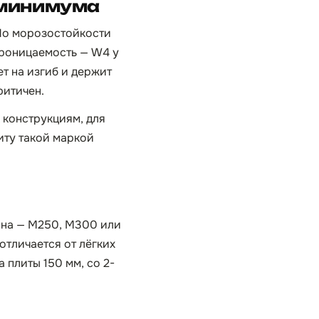
 минимума
 По морозостойкости
епроницаемость — W4 у
т на изгиб и держит
ритичен.
 конструкциям, для
иту такой маркой
она — М250, М300 или
отличается от лёгких
 плиты 150 мм, со 2-