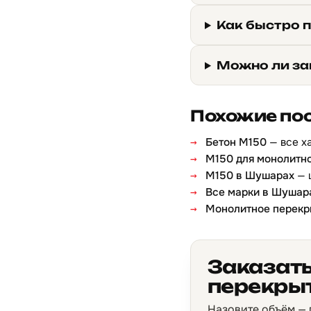
Как быстро 
Можно ли за
Похожие по
Бетон М150
— все х
М150 для монолитн
М150 в Шушарах
— 
Все марки в Шушар
Монолитное перекр
Заказать
перекры
Назовите объём — п