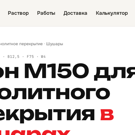
Раствор
Работы
Доставка
Калькулятор
нолитное перекрытие
·
Шушары
Й · B12,5 · F75 · W4
он М150 дл
олитного
екрытия
в
шарах