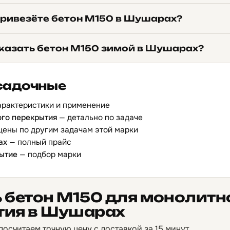
привезёте бетон М150 в Шушарах?
казать бетон М150 зимой в Шушарах?
садочные
арактеристики и применение
ого перекрытия
— детально по задаче
цены по другим задачам этой марки
ах
— полный прайс
ытие
— подбор марки
 бетон М150 для монолитн
тия в Шушарах
осчитаем точную цену с доставкой за 15 минут.