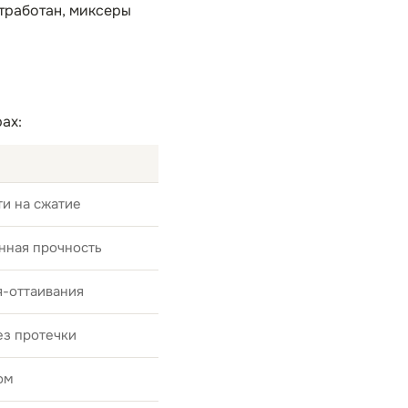
тработан, миксеры
ах:
и на сжатие
нная прочность
я-оттаивания
ез протечки
ом