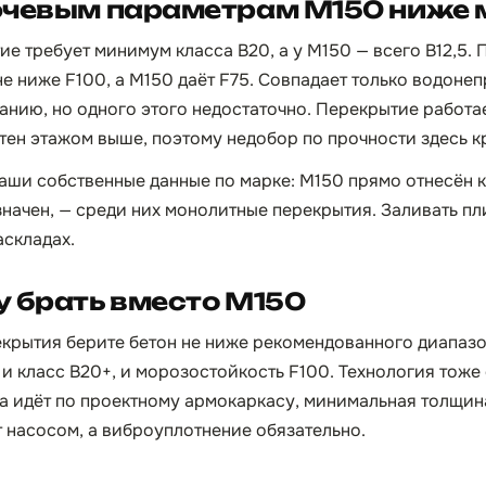
ючевым параметрам М150 ниже
е требует минимум класса B20, а у М150 — всего B12,5.
 не ниже F100, а М150 даёт F75. Совпадает только водон
анию, но одного этого недостаточно. Перекрытие работае
стен этажом выше, поэтому недобор по прочности здесь к
аши собственные данные по марке: М150 прямо отнесён к
значен, — среди них монолитные перекрытия. Заливать пл
аскладах.
 брать вместо М150
екрытия берите бетон не ниже рекомендованного диапаз
и класс B20+, и морозостойкость F100. Технология тоже 
ка идёт по проектному армокаркасу, минимальная толщина
т насосом, а виброуплотнение обязательно.