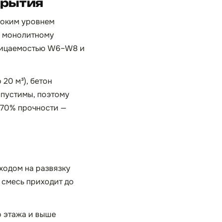
крытия
соким уровнем
к монолитному
ницаемостью W6–W8 и
20 м³), бетон
опустимы, поэтому
 70% прочности —
ходом на развязку
: смесь приходит до
о этажа и выше