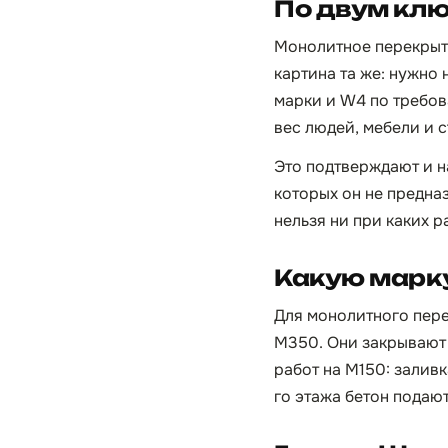
По двум кл
Монолитное перекрыти
картина та же: нужно
марки и W4 по требов
вес людей, мебели и 
Это подтверждают и н
которых он не предна
нельзя ни при каких р
Какую марку
Для монолитного пер
М350. Они закрывают 
работ на М150: залив
го этажа бетон подаю