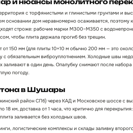
ар и нюансы монолитного пере
ерритория с торфянистыми и глинистыми грунтами и вы
ком основании дом неравномерно осаживается, поэтому 
дходят строже: рабочие марки М300–М350 с водонепро
ом, чтобы плита держала прогиб без трещин.
т 150 мм (для плиты 10×10 м обычно 200 мм — это около 
у с обязательным виброуплотнением. Холодные швы нед
 заливают в один день. Опалубку снимают после набора
плую погоду.
етона в Шушары
инский район СПб) через КАД и Московское шоссе с вы
 18 км, доставка от 1 часа, что критично для перекрытия
 плита заливается без холодных швов.
инги, логистические комплексы и склады заливку второг