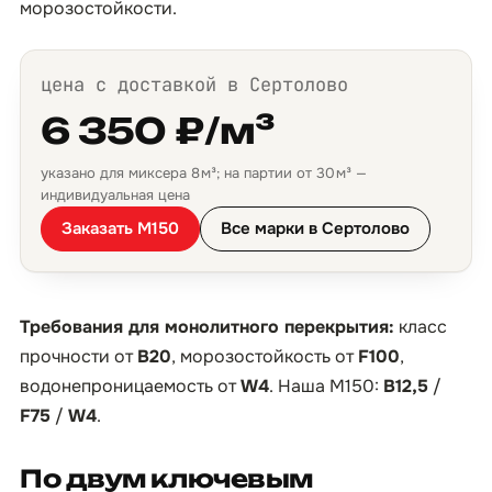
морозостойкости.
цена с доставкой в Сертолово
6 350 ₽/м³
указано для миксера 8 м³; на партии от 30 м³ —
индивидуальная цена
Заказать М150
Все марки в Сертолово
Требования для монолитного перекрытия:
класс
прочности от
B20
, морозостойкость от
F100
,
водонепроницаемость от
W4
. Наша М150:
B12,5
/
F75
/
W4
.
По двум ключевым