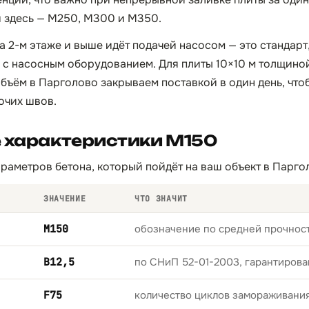
 здесь — М250, М300 и М350.
а 2-м этаже и выше идёт подачей насосом — это стандар
 с насосным оборудованием. Для плиты 10×10 м толщино
 объём в Парголово закрываем поставкой в один день, чт
очих швов.
 характеристики М150
раметров бетона, который пойдёт на ваш объект в Парго
ЗНАЧЕНИЕ
ЧТО ЗНАЧИТ
М150
обозначение по средней прочност
B12,5
по СНиП 52-01-2003, гарантирова
F75
количество циклов замораживани