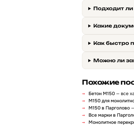
Подходит ли
Какие докум
Как быстро 
Можно ли за
Похожие по
Бетон М150
— все х
М150 для монолитн
М150 в Парголово
—
Все марки в Паргол
Монолитное перекр