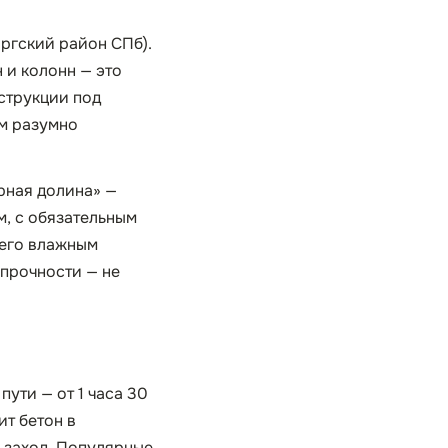
оргский район СПб).
 и колонн — это
струкции под
м разумно
рная долина» —
, с обязательным
 его влажным
прочности — не
пути — от 1 часа 30
ит бетон в
 заход. Популярные