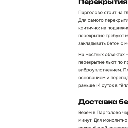
Перекрытия 
Парголово стоит на г
Для самого перекрытия
критично: на подвижн
перекрытие требуют 
закладывать бетон с 
На местных объектах 
перекрытие льют по п
виброуплотнением. Пл
основанием и перепад
раньше 14 суток в тёп
Доставка бе
Везём в Парголово чер
минут. Для монолитно
сохранённой консисте