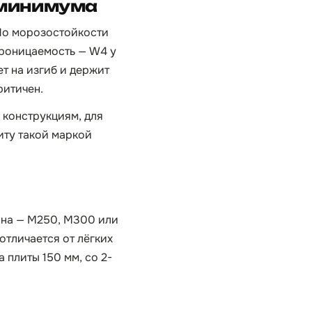
 минимума
 По морозостойкости
епроницаемость — W4 у
т на изгиб и держит
ритичен.
 конструкциям, для
иту такой маркой
она — М250, М300 или
отличается от лёгких
 плиты 150 мм, со 2-