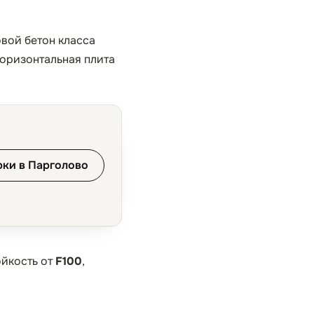
овой бетон класса
горизонтальная плита
рки в Парголово
ойкость от
F100
,