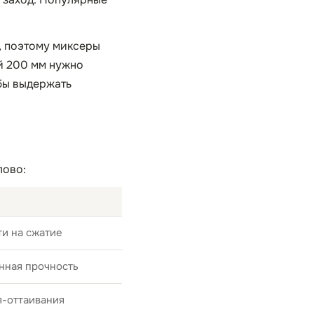
т, поэтому миксеры
й 200 мм нужно
обы выдержать
лово:
и на сжатие
нная прочность
я-оттаивания