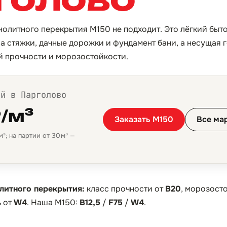
онолитного перекрытия М150 не подходит. Это лёгкий быт
на стяжки, дачные дорожки и фундамент бани, а несущая 
й прочности и морозостойкости.
ой в Парголово
₽/м³
Заказать М150
Все ма
³; на партии от 30 м³ —
литного перекрытия:
класс прочности от
B20
, морозост
 от
W4
. Наша М150:
B12,5
/
F75
/
W4
.