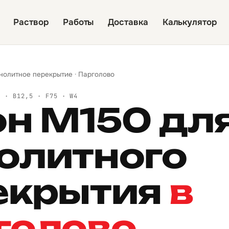
Раствор
Работы
Доставка
Калькулятор
нолитное перекрытие
·
Парголово
Й · B12,5 · F75 · W4
он М150 дл
олитного
екрытия
в
голово