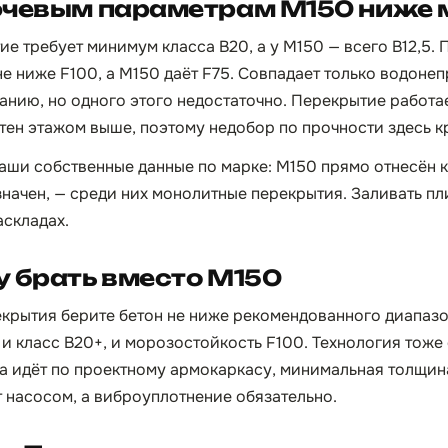
ючевым параметрам М150 ниже
е требует минимум класса B20, а у М150 — всего B12,5.
 не ниже F100, а М150 даёт F75. Совпадает только водон
анию, но одного этого недостаточно. Перекрытие работае
стен этажом выше, поэтому недобор по прочности здесь к
аши собственные данные по марке: М150 прямо отнесён к
значен, — среди них монолитные перекрытия. Заливать пл
аскладах.
 брать вместо М150
екрытия берите бетон не ниже рекомендованного диапаз
и класс B20+, и морозостойкость F100. Технология тоже 
ка идёт по проектному армокаркасу, минимальная толщина
т насосом, а виброуплотнение обязательно.