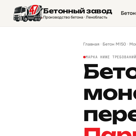
Бетонный завод
Бетон
Производство бетона · Ленобласть
Главная
·
Бетон М150
·
Мо
МАРКА НИЖЕ ТРЕБОВАНИ
Бет
мон
пер
Пар