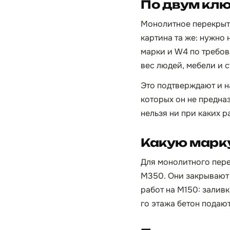
По двум кл
Монолитное перекрыти
картина та же: нужно
марки и W4 по требов
вес людей, мебели и 
Это подтверждают и н
которых он не предна
нельзя ни при каких р
Какую марку
Для монолитного пер
М350. Они закрывают 
работ на М150: залив
го этажа бетон подаю