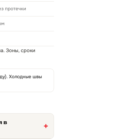
ез протечки
ом
на
. Зоны, сроки
оду). Холодные швы
я в