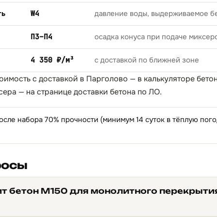
ть
W4
давление воды, выдерживаемое б
П3–П4
осадка конуса при подаче миксер
4 350 ₽/м³
с доставкой по ближней зоне
тоимость с доставкой в Парголово — в
калькуляторе бето
сера — на странице
доставки бетона по ЛО
.
осле набора 70% прочности (минимум 14 суток в тёплую пог
росы
ит бетон М150 для монолитного перекрыти