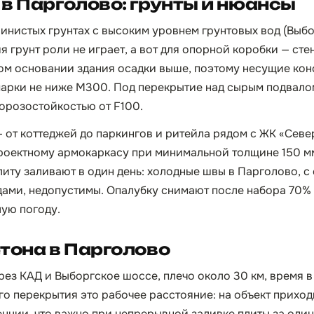
в Парголово: грунты и нюансы
линистых грунтах с высоким уровнем грунтовых вод (Выб
 грунт роли не играет, а вот для опорной коробки — стен
ом основании здания осадки выше, поэтому несущие кон
марки не ниже М300. Под перекрытие над сырым подвало
морозостойкостью от F100.
— от коттеджей до паркингов и ритейла рядом с ЖК «Севе
роектному армокаркасу при минимальной толщине 150 мм
иту заливают в один день: холодные швы в Парголово, с
ами, недопустимы. Опалубку снимают после набора 70% 
лую погоду.
тона в Парголово
ез КАД и Выборгское шоссе, плечо около 30 км, время в 
го перекрытия это рабочее расстояние: на объект приход
нции, что важно при непрерывной заливке плиты за один