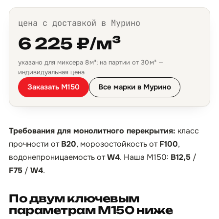
цена с доставкой в Мурино
6 225 ₽/м³
указано для миксера 8 м³; на партии от 30 м³ —
индивидуальная цена
Заказать М150
Все марки в Мурино
Требования для монолитного перекрытия:
класс
прочности от
B20
, морозостойкость от
F100
,
водонепроницаемость от
W4
. Наша М150:
B12,5
/
F75
/
W4
.
По двум ключевым
параметрам М150 ниже