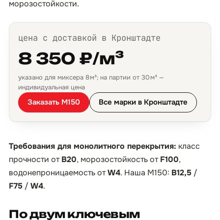
морозостойкости.
цена с доставкой в Кронштадте
8 350 ₽/м³
указано для миксера 8 м³; на партии от 30 м³ —
индивидуальная цена
Заказать М150
Все марки в Кронштадте
Требования для монолитного перекрытия:
класс
прочности от
B20
, морозостойкость от
F100
,
водонепроницаемость от
W4
. Наша М150:
B12,5
/
F75
/
W4
.
По двум ключевым