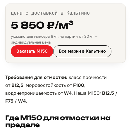
цена с доставкой в Кальтино
5 850 ₽/м³
указано для миксера 8 м³; на партии от 30 м³ —
индивидуальная цена
Заказать М150
Все марки в Кальтино
Требования для отмостки:
класс прочности
от
B12,5
, морозостойкость от
F100
,
водонепроницаемость от
W4
. Наша М150:
B12,5
/
F75
/
W4
.
Где М150 для отмостки на
пределе