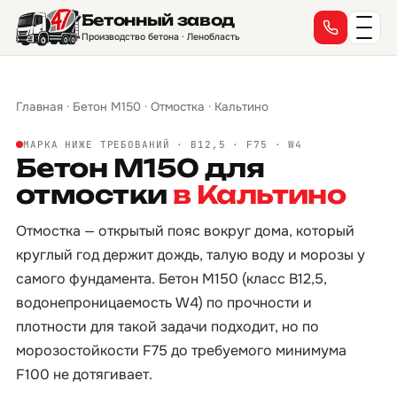
Бетонный завод
Производство бетона · Ленобласть
Главная
·
Бетон М150
·
Отмостка
·
Кальтино
МАРКА НИЖЕ ТРЕБОВАНИЙ · B12,5 · F75 · W4
Бетон М150 для
отмостки
в Кальтино
Отмостка — открытый пояс вокруг дома, который
круглый год держит дождь, талую воду и морозы у
самого фундамента. Бетон М150 (класс B12,5,
водонепроницаемость W4) по прочности и
плотности для такой задачи подходит, но по
морозостойкости F75 до требуемого минимума
F100 не дотягивает.