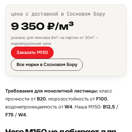
цена с доставкой в Сосновом Бору
9 350 ₽/м³
указано для миксера 8 м³; на партии от 30 м³ —
индивидуальная цена
Заказать М150
Все марки в Сосновом Бору
Требования для монолитной лестницы:
класс
прочности от
B20
, морозостойкость от
F100
,
водонепроницаемость от
W4
. Наша М150:
B12,5
/
F75
/
W4
.
Чего М150 не добирает для