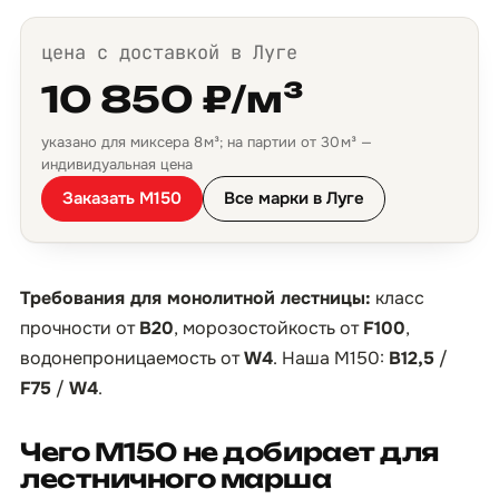
цена с доставкой в Луге
10 850 ₽/м³
указано для миксера 8 м³; на партии от 30 м³ —
индивидуальная цена
Заказать М150
Все марки в Луге
Требования для монолитной лестницы:
класс
прочности от
B20
, морозостойкость от
F100
,
водонепроницаемость от
W4
. Наша М150:
B12,5
/
F75
/
W4
.
Чего М150 не добирает для
лестничного марша