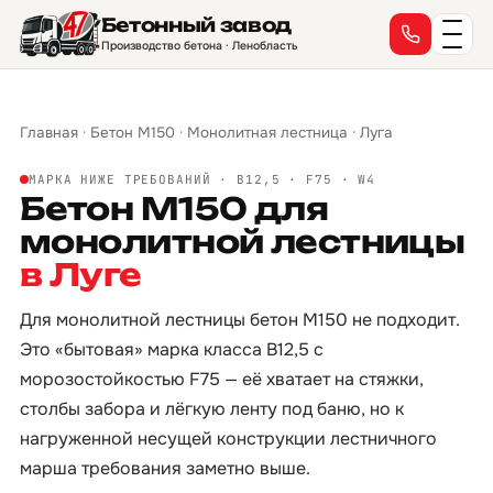
Бетонный завод
Производство бетона · Ленобласть
Главная
·
Бетон М150
·
Монолитная лестница
·
Луга
МАРКА НИЖЕ ТРЕБОВАНИЙ · B12,5 · F75 · W4
Бетон М150 для
монолитной лестницы
в Луге
Для монолитной лестницы бетон М150 не подходит.
Это «бытовая» марка класса B12,5 с
морозостойкостью F75 — её хватает на стяжки,
столбы забора и лёгкую ленту под баню, но к
нагруженной несущей конструкции лестничного
марша требования заметно выше.