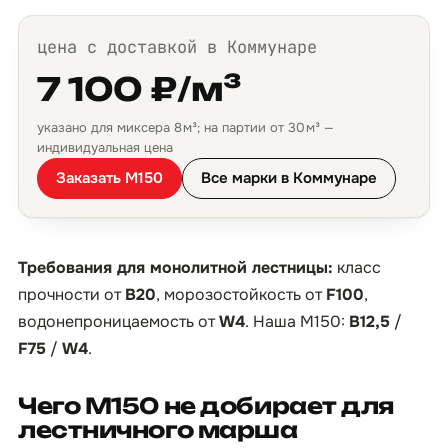
цена с доставкой в Коммунаре
7 100 ₽/м³
указано для миксера 8 м³; на партии от 30 м³ —
индивидуальная цена
Заказать М150
Все марки в Коммунаре
Требования для монолитной лестницы:
класс
прочности от
B20
, морозостойкость от
F100
,
водонепроницаемость от
W4
. Наша М150:
B12,5
/
F75
/
W4
.
Чего М150 не добирает для
лестничного марша