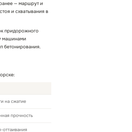
аранее — маршрут и
стоя и схватывания в
док придорожного
ду машинами
мп бетонирования.
орске:
и на сжатие
нная прочность
я-оттаивания