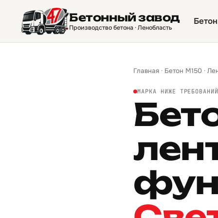
Бетонный завод
Бетон
Производство бетона · Ленобласть
Главная
·
Бетон М150
·
Ле
МАРКА НИЖЕ ТРЕБОВАНИ
Бет
лен
фун
Све