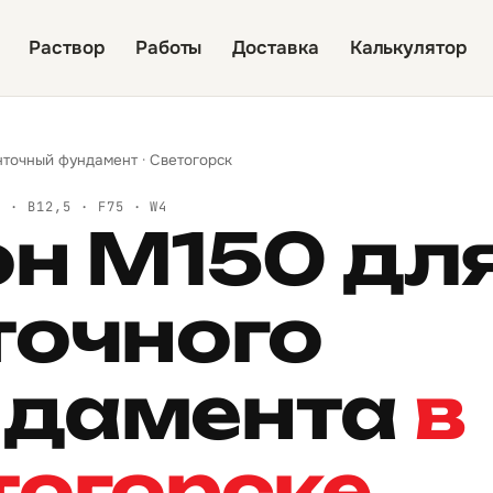
Раствор
Работы
Доставка
Калькулятор
нточный фундамент
·
Светогорск
Й · B12,5 · F75 · W4
он М150 дл
точного
дамента
в
тогорске