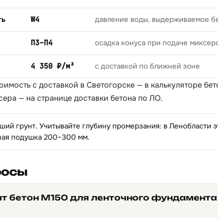
ть
W4
давление воды, выдерживаемое б
П3–П4
осадка конуса при подаче миксер
4 350 ₽/м³
с доставкой по ближней зоне
тоимость с доставкой в Светогорске — в
калькуляторе бет
сера — на странице
доставки бетона по ЛО
.
ий грунт. Учитывайте глубину промерзания: в Ленобласти это
ная подушка 200–300 мм.
росы
ит бетон М150 для ленточного фундамента