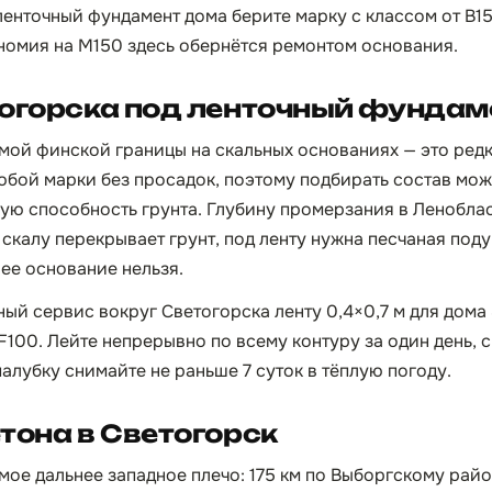
енточный фундамент дома берите марку с классом от B15
номия на М150 здесь обернётся ремонтом основания.
тогорска под ленточный фундам
амой финской границы на скальных основаниях — это редк
юбой марки без просадок, поэтому подбирать состав мож
ую способность грунта. Глубину промерзания в Ленобласти
е скалу перекрывает грунт, под ленту нужна песчаная под
ее основание нельзя.
й сервис вокруг Светогорска ленту 0,4×0,7 м для дома 
 F100. Лейте непрерывно по всему контуру за один день, 
алубку снимайте не раньше 7 суток в тёплую погоду.
тона в Светогорск
ое дальнее западное плечо: 175 км по Выборгскому район