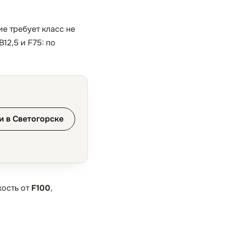
е требует класс не
12,5 и F75: по
и в Светогорске
кость от
F100
,