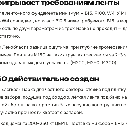
оигрывает требованиям ленты
я ленточного фундамента минимум — B15, F100, W4. У М
W4 совпадает, но класс B12,5 ниже требуемого B15, а мо
о есть по двум параметрам из трёх марка не проходит — 
статочно.
х Ленобласти разница ощутима: при глубине промерзания 
ичен. Лента из М150 на таких грунтах трескается за 2–3
екомендованных для фундамента (М200, М250, М300).
50 действительно создан
«лёгкая» марка для частного сектора: стяжка под плитку 
в забора, подушка под бордюр, лёгкая лента под баню на
ой» бетон, на котором тяжёлые несущие конструкции не 
участке прочности хватает с запасом.
сход цемента 200–250 кг ЦЕМ I. Поставка миксером 5–12 