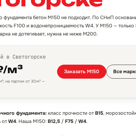
го фундамента бетон М150 не подходит. По СНиП основани
кость F100 и водонепроницаемость W4. У М150 — только B
арка не дотягивает, нужна не ниже М200.
ой в Светогорске
₽/м³
Заказать М150
Все марк
³; на партии от 30 м³ —
очного фундамента:
класс прочности от
B15
, морозостой
 от
W4
. Наша М150:
B12,5
/
F75
/
W4
.