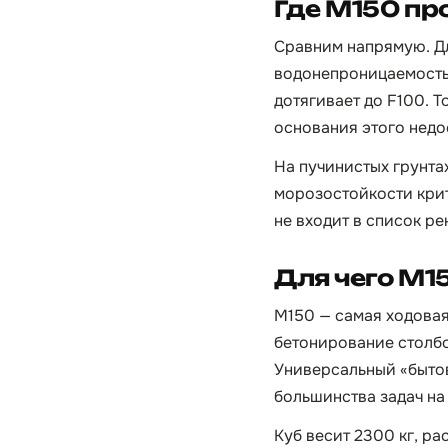
Где М150 пр
Сравним напрямую. Дл
водонепроницаемость 
дотягивает до F100. Т
основания этого недо
На пучинистых грунта
морозостойкости крит
не входит в список р
Для чего М1
М150 — самая ходовая 
бетонирование столбо
Универсальный «бытов
большинства задач на 
Куб весит 2300 кг, ра