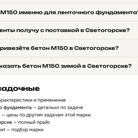
 М150 именно для ленточного фундамента
енты получу с поставкой в Светогорске?
ривезёте бетон М150 в Светогорске?
казать бетон М150 зимой в Светогорске?
садочные
арактеристики и применение
го фундамента
— детально по задаче
е
— цены по другим задачам этой марки
орске
— полный прайс
нт
— подбор марки