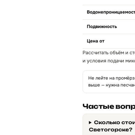
Водонепроницаемос
Подвижность
Цена от
Рассчитать объём и с
и условия подачи мик
Не лейте на промёрзш
выше — нужна песча
Частые воп
Сколько сто
Светогорске?