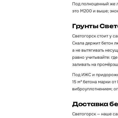
Под полноценный же л
это М200 и выше; эко
Грунты Све
Светогорск стоит у с
Скала держит бетон л
а не вытягивать несущ
равно учитывайте: гд
заливать на промёрзш
Под ИЖС и придорожны
15 м³ бетона марки от
виброуплотнением; оп
Доставка бе
Светогорск — наше сам