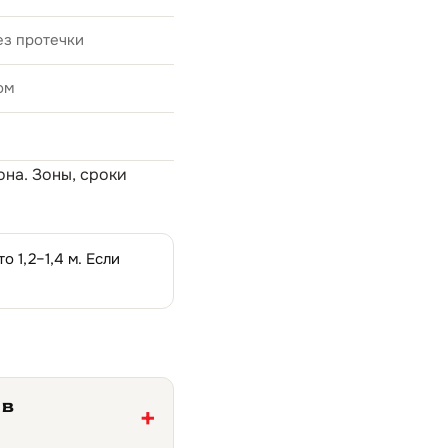
ез протечки
ом
она
. Зоны, сроки
 1,2–1,4 м. Если
 в