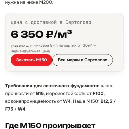
нужна не ниже М200.
цена с доставкой в Сертолово
6 350 ₽/м³
указано для миксера 8 м³; на партии от 30 м³ —
индивидуальная цена
Заказать М150
Все марки в Сертолово
Требования для ленточного фундамента:
класс
прочности от
B15
, морозостойкость от
F100
,
водонепроницаемость от
W4
. Наша М150:
B12,5
/
F75
/
W4
.
Где М150 проигрывает