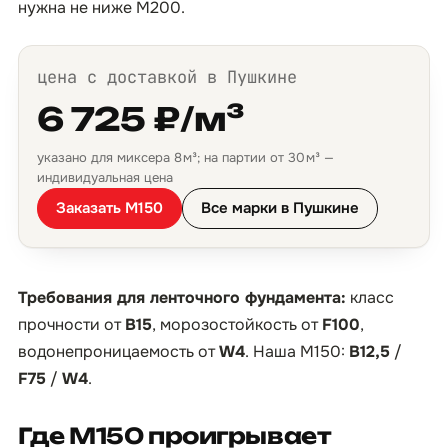
нужна не ниже М200.
цена с доставкой в Пушкине
6 725 ₽/м³
указано для миксера 8 м³; на партии от 30 м³ —
индивидуальная цена
Заказать М150
Все марки в Пушкине
Требования для ленточного фундамента:
класс
прочности от
B15
, морозостойкость от
F100
,
водонепроницаемость от
W4
. Наша М150:
B12,5
/
F75
/
W4
.
Где М150 проигрывает