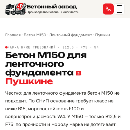
Бетонный завод
Производство бетона · Ленобласть
Главная
·
Бетон М150
·
Ленточный фундамент
·
Пушкин
МАРКА НИЖЕ ТРЕБОВАНИЙ · B12,5 · F75 · W4
Бетон М150 для
ленточного
фундамента
в
Пушкине
Честно: для ленточного фундамента бетон М150 не
подходит. По СНиП основание требует класс не
ниже B15, морозостойкость F100 и
водонепроницаемость W4. У М150 — только B12,5 и
F75: по прочности и морозу марка не дотягивает,