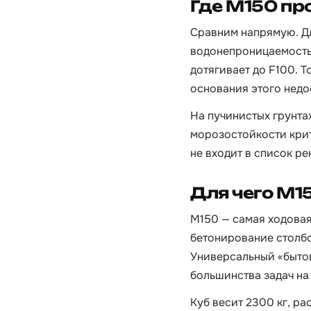
Где М150 пр
Сравним напрямую. Дл
водонепроницаемость 
дотягивает до F100. Т
основания этого недо
На пучинистых грунта
морозостойкости крит
не входит в список р
Для чего М1
М150 — самая ходовая 
бетонирование столбо
Универсальный «бытов
большинства задач на 
Куб весит 2300 кг, ра