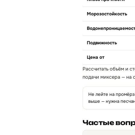
Морозостойкость
Водонепроницаемос
Подвижность
Цена от
Рассчитать объём и ст
подачи миксера — на 
Не лейте на промёрзш
выше — нужна песча
Частые воп