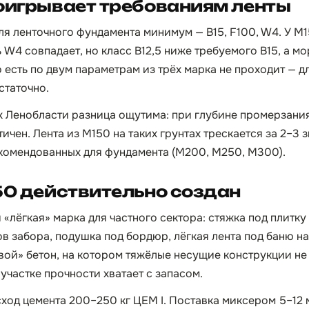
оигрывает требованиям ленты
я ленточного фундамента минимум — B15, F100, W4. У М
W4 совпадает, но класс B12,5 ниже требуемого B15, а мо
о есть по двум параметрам из трёх марка не проходит — 
статочно.
х Ленобласти разница ощутима: при глубине промерзания 
ичен. Лента из М150 на таких грунтах трескается за 2–3
екомендованных для фундамента (М200, М250, М300).
50 действительно создан
«лёгкая» марка для частного сектора: стяжка под плитку 
в забора, подушка под бордюр, лёгкая лента под баню на
ой» бетон, на котором тяжёлые несущие конструкции не 
участке прочности хватает с запасом.
сход цемента 200–250 кг ЦЕМ I. Поставка миксером 5–12 