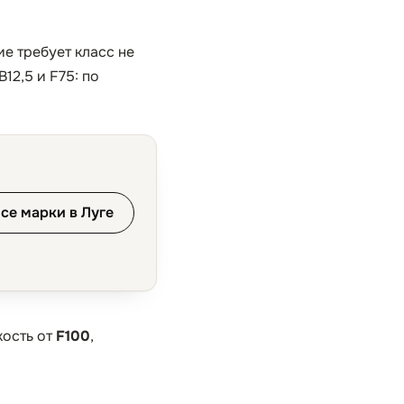
е требует класс не
12,5 и F75: по
се марки в Луге
кость от
F100
,