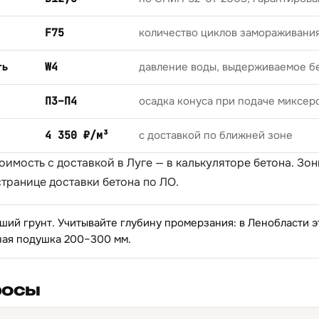
F75
количество циклов замораживани
ть
W4
давление воды, выдерживаемое б
П3–П4
осадка конуса при подаче миксер
4 350 ₽/м³
с доставкой по ближней зоне
оимость с доставкой в Луге — в
калькуляторе бетона
. Зо
странице
доставки бетона по ЛО
.
ий грунт. Учитывайте глубину промерзания: в Ленобласти это
ная подушка 200–300 мм.
росы