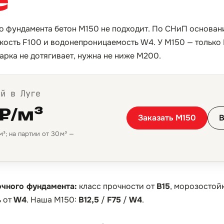
го фундамента бетон М150 не подходит. По СНиП основани
кость F100 и водонепроницаемость W4. У М150 — только B
арка не дотягивает, нужна не ниже М200.
ой в Луге
 ₽/м³
Заказать М150
В
³; на партии от 30 м³ —
очного фундамента:
класс прочности от
B15
, морозостой
 от
W4
. Наша М150:
B12,5
/
F75
/
W4
.