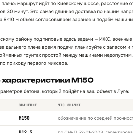
 плечо: маршрут идёт по Киевскому шоссе, расстояние от
сов 30 минут. Это самая длинная доставка по нашим напр
ма 8×10 м объём согласовываем заранее и подаём машины 
жскому району под типовые здесь задачи — ИЖС, военные
за дальнего плеча время подачи планируйте с запасом и
пойменных грунтах простой между машинами недопустим, 
 по приходу первого миксера.
 характеристики М150
раметров бетона, который пойдёт на ваш объект в Луге:
ЗНАЧЕНИЕ
ЧТО ЗНАЧИТ
М150
обозначение по средней прочност
B12,5
по СНиП 52-01-2003, гарантирова