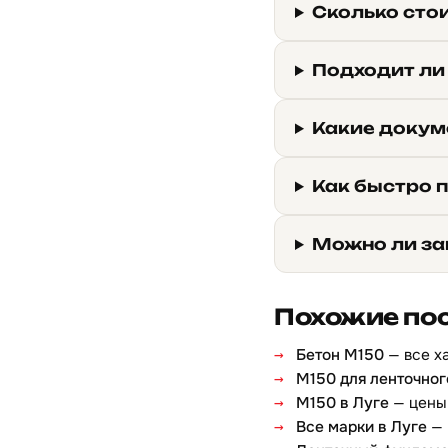
Сколько сто
Подходит ли
Какие докуме
Как быстро п
Можно ли за
Похожие по
Бетон М150
— все х
М150 для ленточно
М150 в Луге
— цены 
Все марки в Луге
— 