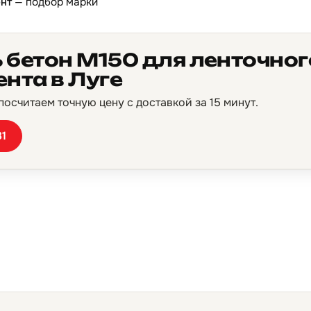
нт
— подбор марки
 бетон М150 для ленточног
нта в Луге
осчитаем точную цену с доставкой за 15 минут.
81