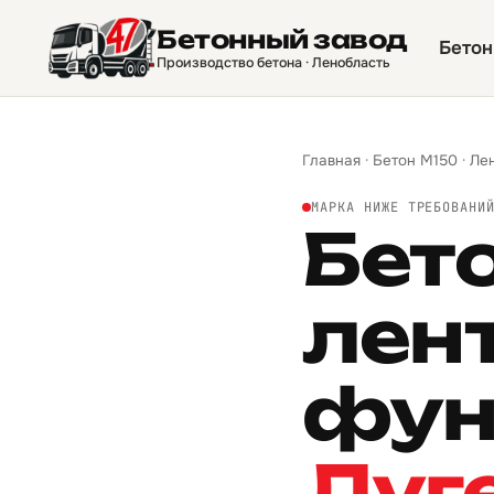
Бетонный завод
Бетон
Производство бетона · Ленобласть
Главная
·
Бетон М150
·
Ле
МАРКА НИЖЕ ТРЕБОВАНИ
Бет
лен
фун
Луг