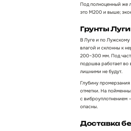
Под полноценный же л
это М200 и выше; эко
Грунты Луги
В Луге и по Лужском
влагой и склонны к н
200–300 мм. Под част
подошва работает во 
лишними не будут.
Глубину промерзания 
отметки. На пойменны
с виброуплотнением 
опасны.
Доставка бе