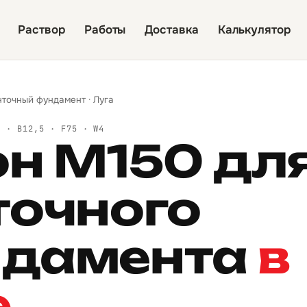
Раствор
Работы
Доставка
Калькулятор
нточный фундамент
·
Луга
Й · B12,5 · F75 · W4
он М150 дл
точного
дамента
в
е