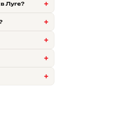
в Луге?
?