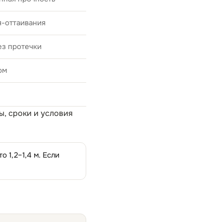
я-оттаивания
ез протечки
ом
ны, сроки и условия
 1,2–1,4 м. Если