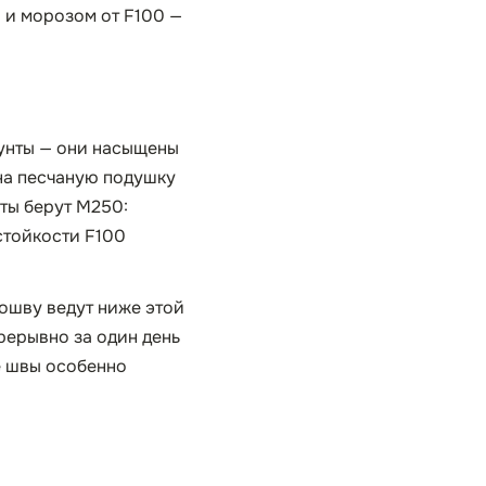
 и морозом от F100 —
унты — они насыщены
 на песчаную подушку
нты берут М250:
стойкости F100
дошву ведут ниже этой
рерывно за один день
е швы особенно