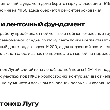
енточный фундамент дома берите марку с классом от B15
номия на М150 здесь обернётся ремонтом основания.
 и ленточный фундамент
у району преобладают пойменные и пойменно-озёрные гр
еравномерной осадке, поэтому ленту почти всегда ставят
ный дом стандарт здесь М200, а для подземной части ле
влажном слое, и запас по прочности с маркой по морозо
под Лугой считайте по ленобластной норме 1,2–1,4 м: по
х участках под ИЖС и хозпостройки контур заливают неп
— на пучинистом влажном основании разрывы и холодны
тона в Лугу