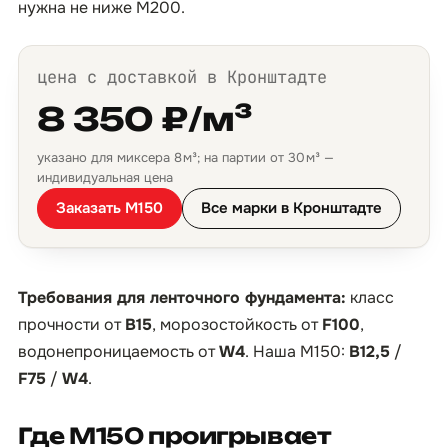
нужна не ниже М200.
цена с доставкой в Кронштадте
8 350 ₽/м³
указано для миксера 8 м³; на партии от 30 м³ —
индивидуальная цена
Заказать М150
Все марки в Кронштадте
Требования для ленточного фундамента:
класс
прочности от
B15
, морозостойкость от
F100
,
водонепроницаемость от
W4
. Наша М150:
B12,5
/
F75
/
W4
.
Где М150 проигрывает