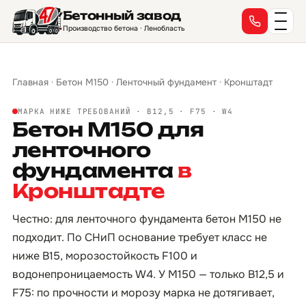
Бетонный завод
Производство бетона · Ленобласть
Главная
·
Бетон М150
·
Ленточный фундамент
·
Кронштадт
МАРКА НИЖЕ ТРЕБОВАНИЙ · B12,5 · F75 · W4
Бетон М150 для
ленточного
фундамента
в
Кронштадте
Честно: для ленточного фундамента бетон М150 не
подходит. По СНиП основание требует класс не
ниже B15, морозостойкость F100 и
водонепроницаемость W4. У М150 — только B12,5 и
F75: по прочности и морозу марка не дотягивает,