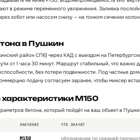
адывайте не ниже F150, водонепроницаемость W6: верт
ают в режиме переменного увлажнения. Заливка послой
ерез хобот или насосом снизу — на тонком сечении коло
тона в Пушкин
инский район СПб) через КАД с выездом на Петербургск
пути от 1 часа 30 минут. Маршрут стабильный, что важно д
еспособности, без потери подвижности. Под частные дом
оммерцию подачу согласуем заранее, чтобы миксер встал
 характеристики М150
раметров бетона, который пойдёт на ваш объект в Пушки
ЗНАЧЕНИЕ
ЧТО ЗНАЧИТ
М150
обозначение по средней прочност