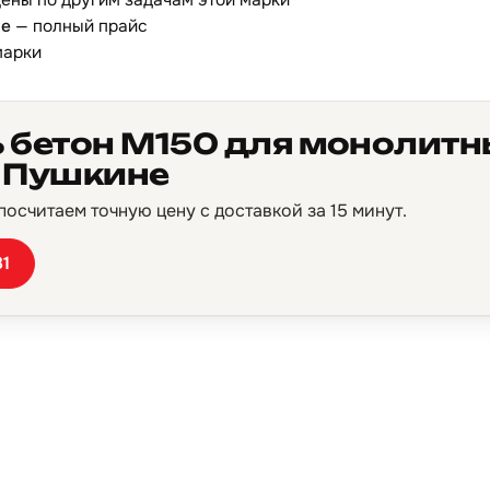
ены по другим задачам этой марки
не
— полный прайс
марки
ь бетон М150 для монолитн
в Пушкине
осчитаем точную цену с доставкой за 15 минут.
81