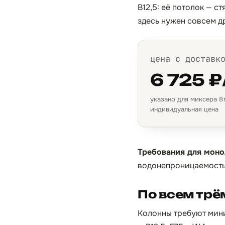
B12,5: её потолок — с
здесь нужен совсем д
цена с доставк
6 725 ₽
указано для миксера 8 м
индивидуальная цена
Требования для моно
водонепроницаемость
По всем тр
Колонны требуют мини