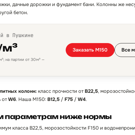
тяжки, дачные дорожки и фундамент бани. Колонны же нес
ругой бетон.
ой в Пушкине
/м³
Заказать М150
Все м
³; на партии от 30 м³ —
литных колонн:
класс прочности от
B22,5
, морозостойко
 от
W6
. Наша М150:
B12,5
/
F75
/
W4
.
ём параметрам ниже нормы
мум класса B22,5, морозостойкости F150 и водонепрон