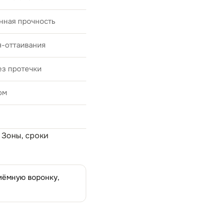
нная прочность
я-оттаивания
ез протечки
ом
. Зоны, сроки
риёмную воронку,