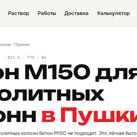
Раствор
Работы
Доставка
Калькулятор
лонны
·
Пушкин
Й · B12,5 · F75 · W4
он М150 дл
олитных
онн
в Пушк
нолитных колонн бетон М150 не подходит. Это лёгкая быт