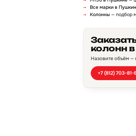
М150 в Пушкине
— ц
Все марки в Пушки
Колонны
— подбор 
Заказат
колонн 
Назовите объём — п
+7 (812) 703-81-