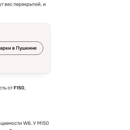
ут вес перекрытий, и
арки в Пушкине
сть от
F150
,
ицаемости W6. У М150