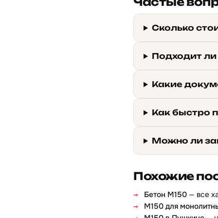
Частые воп
Сколько сто
Подходит ли
Какие докум
Как быстро 
Можно ли за
Похожие по
Бетон М150
— все х
М150 для монолитн