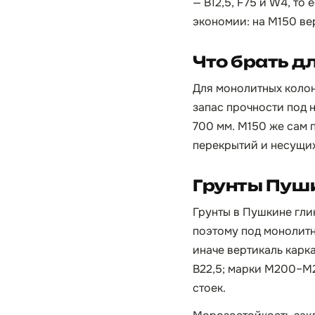
— B12,5, F75 и W4, то
экономии: на М150 ве
Что брать д
Для монолитных коло
запас прочности под 
700 мм. М150 же сам 
перекрытий и несущих
Грунты Пуш
Грунты в Пушкине гли
поэтому под монолитн
иначе вертикаль карк
B22,5; марки М200–М2
стоек.