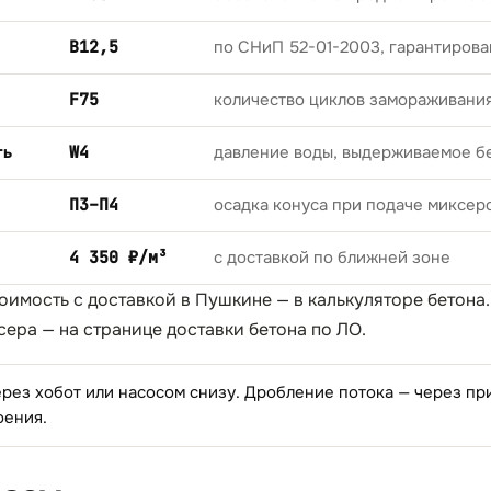
B12,5
по СНиП 52-01-2003, гарантирова
F75
количество циклов замораживани
ть
W4
давление воды, выдерживаемое б
П3–П4
осадка конуса при подаче миксер
4 350 ₽/м³
с доставкой по ближней зоне
тоимость с доставкой в Пушкине — в
калькуляторе бетона
сера — на странице
доставки бетона по ЛО
.
ерез хобот или насосом снизу. Дробление потока — через п
оения.