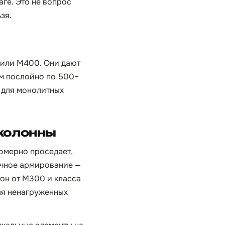
аге. Это не вопрос
зя.
 или М400. Они дают
ом послойно по 500–
я для монолитных
 колонны
номерно проседает,
очное армирование —
тон от М300 и класса
ля ненагруженных