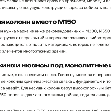
 есть марка не дотягивает сразу по прочности, морозу и вл
ртикальную несущую конструкцию каркаса собирать нель
ля колонн вместо М150
нн нужна марка не ниже рекомендованных — М300, М350
нагрузку от перекрытий и переносят заливку с вибратор
производитель относит к материалам, которые не годятс
 элементов многоэтажных зданий.
кина и нюансы под монолитные
нистые, с включениями песка. Глина пучинистая и нерав
ые колонны критична жёсткая связка с фундаментом и т
аса уведёт. Для несущих колонн берут высокопрочный бе
50, типовые для частного жилья района, годятся лишь д