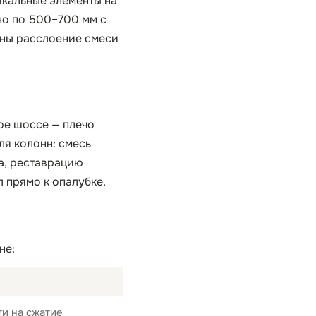
икальные элементы на
но по 500–700 мм с
нны расслоение смеси
ое шоссе — плечо
ля колонн: смесь
а, реставрацию
 прямо к опалубке.
не:
и на сжатие